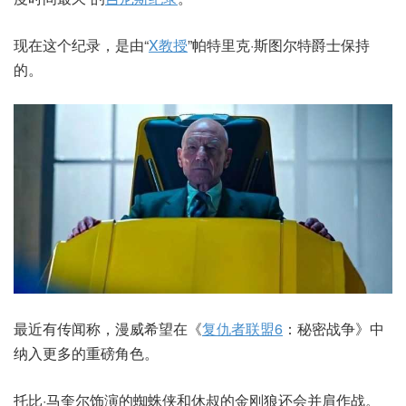
现在这个纪录，是由“
X教授
”帕特里克·斯图尔特爵士保持
的。
最近有传闻称，漫威希望在《
复仇者联盟6
：秘密战争》中
纳入更多的重磅角色。
托比·马奎尔饰演的蜘蛛侠和休叔的金刚狼还会并肩作战。