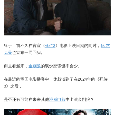
终于，前不久在官宣《
死侍3
》电影上映日期的同时，
休·杰
克曼
也宣布一同回归。
而且看起来，
金刚狼
的戏份应该也不会少。
在最近的帝国电影播客中，休叔谈到了在2024年的《死侍
3》之后，
是否还有可能在未来其他
漫威电影
中出演金刚狼？