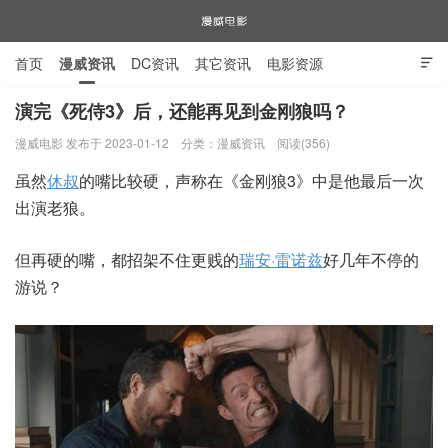
首页
漫威资讯
DC资讯
其它资讯
电影资源

电视剧资源
漫威图片
演完《死侍3》后，还能再见到金刚狼吗？
漫威电影 发布于 2023-01-12
分类：
漫威资讯
阅读(356)
漫威电影
虽然
休叔
的嘴比较硬，声称在《金刚狼3》中是他最后一次
出演老狼。
但再硬的嘴，都招架不住更贱的
瑞安·雷诺兹
好几年不停的
游说？