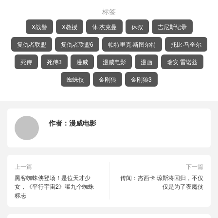
标签
X战警
X教授
休·杰克曼
休叔
吉尼斯纪录
复仇者联盟
复仇者联盟6
帕特里克·斯图尔特
托比·马奎尔
死侍
死侍3
漫威
漫威电影
漫画
瑞安·雷诺兹
蜘蛛侠
金刚狼
金刚狼3
作者：
漫威电影
上一篇
下一篇
黑客蜘蛛侠登场！是位天才少
传闻：杰西卡·琼斯将回归，不仅
女，《平行宇宙2》曝九个蜘蛛
仅是为了夜魔侠
标志