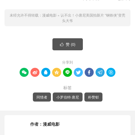
未经允许不得转载：
漫威电影
»
认不出！小唐尼美国拍新片 “钢铁侠”变秃
头大爷
赞 (
0
)

分享到









标签
同情者
小罗伯特·唐尼
朴赞郁
作者：
漫威电影