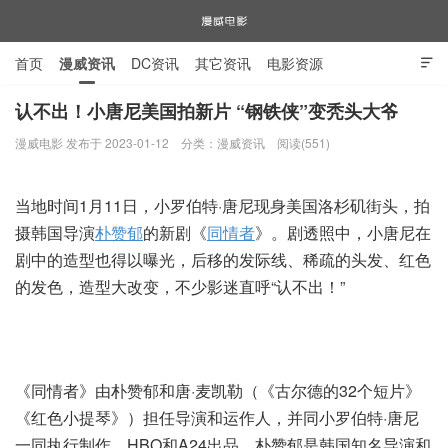
首页
漫威资讯
DC资讯
其它资讯
电影资源

电视剧资源
漫威图片
认不出！小唐尼美国拍新片 “钢铁侠”变秃头大爷
漫威电影 发布于 2023-01-12
分类：
漫威资讯
阅读(551)
漫威电影
当地时间1月11日，小罗伯特·唐尼现身美国洛杉矶街头，拍
摄韩国导演
朴赞郁
的新剧《
同情者
》。
剧透照中，小唐尼在
剧中的造型也得以曝光，后移的发际线、稀疏的头发、红色
的发色，造型大改变，不少影迷直呼“认不出！”
《同情者》由朴赞郁和唐·麦凯勒（《古尔德的32个短片》
《红色小提琴》）担任导演和运作人，并同小罗伯特·唐尼
一同执行制作，HBO和A24出品。朴赞郁是韩国知名导演和