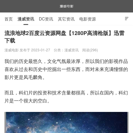
首页
漫威资讯
DC资讯
其它资讯
电影资源

电视剧资源
漫威图片
流浪地球2百度云资源网盘【1280P高清枪版】迅雷
下载
漫威电影
漫威电影 发布于 2023-01-27
分类：
漫威资讯
阅读(296)
我们的历史最悠久，文化气氛最浓厚，所以我们的影视作品
喜欢从过去和历史中挖掘出一些东西，而对未来充满憧憬的
影片更是凤毛麟角。
而且，科幻片的投资和技术含量都很高，所以在国内，科幻
片是一个很大的空白。