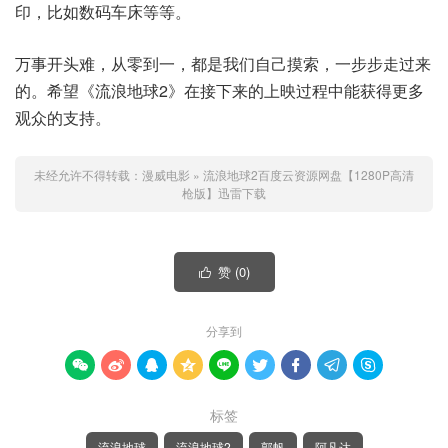
印，比如数码车床等等。
万事开头难，从零到一，都是我们自己摸索，一步步走过来
的。希望《流浪地球2》在接下来的上映过程中能获得更多
观众的支持。
未经允许不得转载：
漫威电影
»
流浪地球2百度云资源网盘【1280P高清
枪版】迅雷下载
赞 (
0
)

分享到









标签
流浪地球
流浪地球2
郭帆
阿凡达