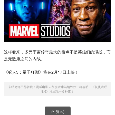
这样看来，多元宇宙传奇最大的看点不是英雄们的混战，而
是无数康之间的内战。
《蚁人3：量子狂潮》将在2月17日上映！
未经允许不得转载：
漫威电影
»
征服者康与钢铁侠一样聪明！《复仇者联
盟6》将出现十多种康！
赞 (
0
)
