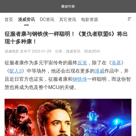
首页
漫威资讯
DC资讯
其它资讯
电影资源

电视剧资源
漫威图片
征服者康与钢铁侠一样聪明！《复仇者联盟6》将出
现十多种康！
漫威电影
漫威电影 发布于 2023-01-29
分类：
漫威资讯
阅读(859)
征服者康作为多元宇宙传奇的最终
反派
，除了在《
洛基
》
《
蚁人3
》中等场外，他还会出现在更多的
漫威
作品中，并
且近日官方也证实，征服者康和
钢铁侠
一样聪明，而这份智
慧也将成为危及整个MCU的关键。