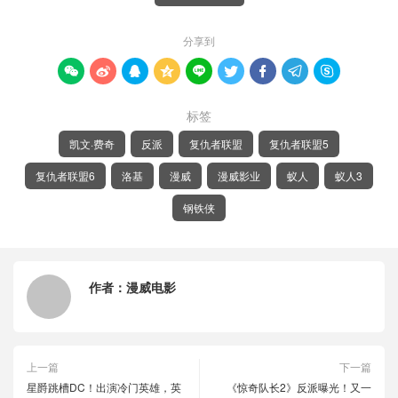
分享到









标签
凯文·费奇
反派
复仇者联盟
复仇者联盟5
复仇者联盟6
洛基
漫威
漫威影业
蚁人
蚁人3
钢铁侠
作者：
漫威电影
上一篇
下一篇
星爵跳槽DC！出演冷门英雄，英
《惊奇队长2》反派曝光！又一