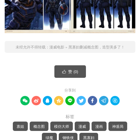
未经允许不得转载：
漫威电影
»
黑寡妇删减概念图，造型美多了！
赞 (
0
)

分享到









标签
寡姐
概念图
模仿大师
漫威
漫画
神盾局
绿魔
钢铁侠
黑寡妇