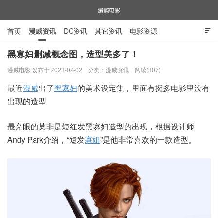
首页
漫威资讯
DC资讯
其它资讯
电影资源

电视剧资源
漫威图片
黑寡妇删减概念图，造型美多了！
漫威电影 发布于 2023-02-02
分类：
漫威资讯
阅读(307)
漫威电影
最近
漫威
出了
黑寡妇
的美术设定集，里面有挺多电影里没有
出现的造型
最亮眼的莫非是短红发黑寡妇造型的出现，根据设计师
Andy Park介绍，“短发
寡姐
”是他非常喜欢的一款造型。