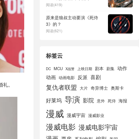
阅读(419)
原来是狼叔主动要演《死侍
3》的？
阅读(621)
标签云
动作
剧本
MCU
剧集
DC
X战警
上映日期
喜剧
动画
反派
动画电影
婚礼。
复仇者联盟
奇异博士
奥斯卡
大片
导演
好莱坞
影院
海报
死侍
意外
漫威
漫威宇宙
漫威影业
漫威电影
漫威电影宇宙
漫画
票房
编剧
系列电影