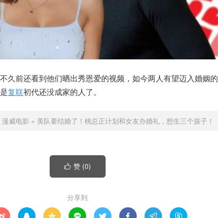
，不久前还看到他们晒出秀恩爱的视频，如今两人有望迈入婚姻的
是
复联
初代还没成家的人了。
：
漫威电影
»
美队要结婚了！桃总正计划和女友办婚礼，想生三个孩子！
赞 (
0
)

分享到







