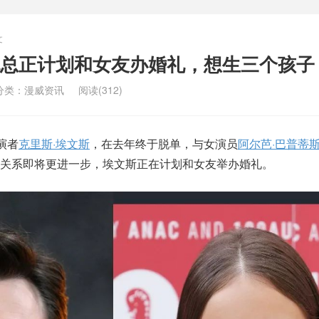
文
总正计划和女友办婚礼，想生三个孩子
分类：
漫威资讯
阅读(312)
演者
克里斯·埃文斯
，在去年终于脱单，与女演员
阿尔芭·巴普蒂
关系即将更进一步，埃文斯正在计划和女友举办婚礼。