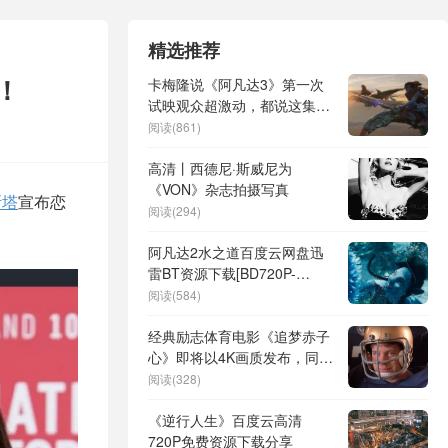
精选推荐
！
卡梅隆说《阿凡达3》第一次
试映观众超激动，都说这集最
棒了
阅读(861)
高清丨西德尼·斯威尼为
《VON》杂志拍摄写真
斯塔
宣布恋
阅读(294)
阿凡达2水之道百度云网盘迅
雷BT资源下载[BD720P-
1080P高清中文完整版]
阅读(584)
经典励志体育电影《追梦赤子
心》即将以4K画质发布，同时
附带扩展导演剪辑版
阅读(328)
《逆行人生》百度云高清
720P免费资源下载分享