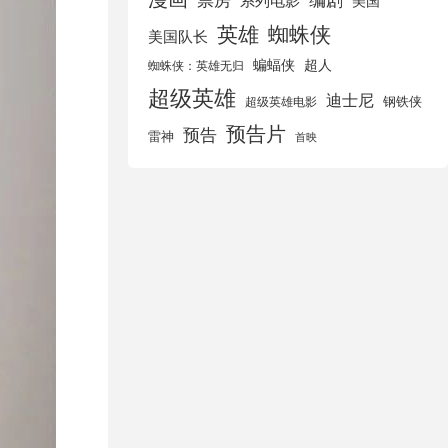
美国
英雄
蜘蛛侠
美国队长
蝙蝠侠
超人
蜘蛛侠：英雄无归
超级英雄
迪士尼
钢铁侠
超级英雄电影
预告片
预告
雷神
首映