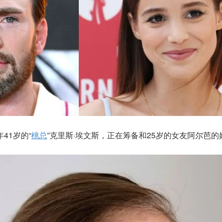
年41岁的“
桃总
”克里斯·埃文斯，正在筹备和25岁的女友阿尔芭的