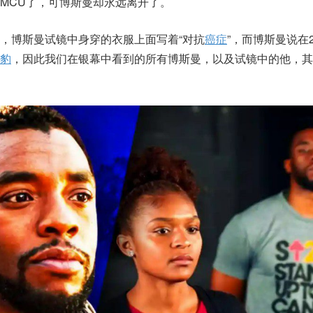
MCU了，可博斯曼却永远离开了。
，博斯曼试镜中身穿的衣服上面写着“对抗
癌症
”，而博斯曼说在2
豹
，因此我们在银幕中看到的所有博斯曼，以及试镜中的他，其