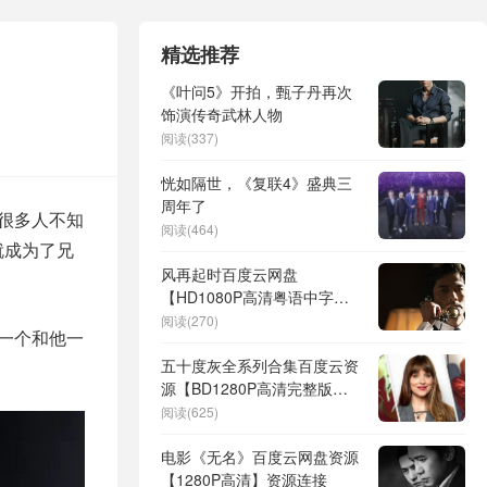
精选推荐
《叶问5》开拍，甄子丹再次
饰演传奇武林人物
阅读(337)
恍如隔世，《复联4》盛典三
周年了
很多人不知
阅读(464)
就成为了兄
风再起时百度云网盘
【HD1080P高清粤语中字】
资源下载
阅读(270)
一个和他一
五十度灰全系列合集百度云资
源【BD1280P高清完整版】
云网盘
阅读(625)
电影《无名》百度云网盘资源
【1280P高清】资源连接