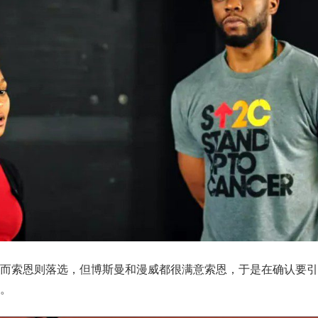
，而索恩则落选，但博斯曼和漫威都很满意索恩，于是在确认要引
。