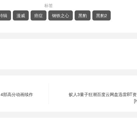
标签
特辑
漫威
癌症
钢铁之心
黑豹
黑豹2
4部高分动画续作
蚁人3量子狂潮百度云网盘迅雷BT资源
[