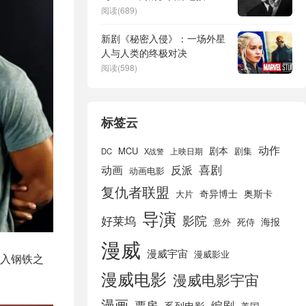
阅读(689)
新剧《秘密入侵》：一场外星
人与人类的终极对决
阅读(598)
标签云
动作
剧本
MCU
剧集
DC
X战警
上映日期
喜剧
动画
反派
动画电影
复仇者联盟
奇异博士
奥斯卡
大片
导演
好莱坞
影院
海报
死侍
意外
漫威
漫威宇宙
漫威影业
入钢铁之
漫威电影
漫威电影宇宙
漫画
票房
编剧
系列电影