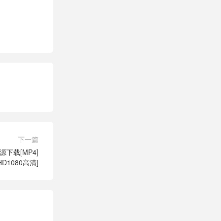
下一篇
下载[MP4]
HD1080高清]