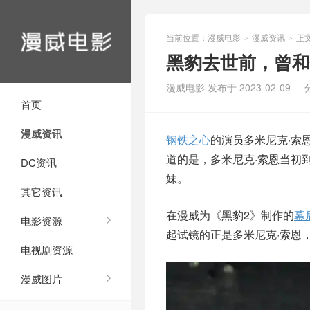
当前位置：
漫威电影
漫威资讯
正
>
>
黑豹去世前，曾和
漫威电影 发布于 2023-02-09
首页
漫威资讯
钢铁之心
的演员多米尼克·索
道的是，多米尼克·索恩当初
DC资讯
妹。
其它资讯
在漫威为《黑豹2》制作的
幕
电影资源
起试镜的正是多米尼克·索恩
电视剧资源
漫威图片