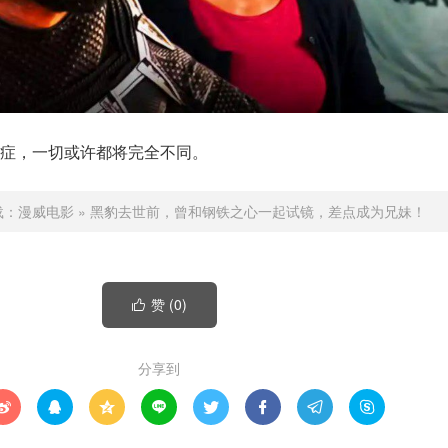
症，一切或许都将完全不同。
载：
漫威电影
»
黑豹去世前，曾和钢铁之心一起试镜，差点成为兄妹！
赞 (
0
)

分享到







