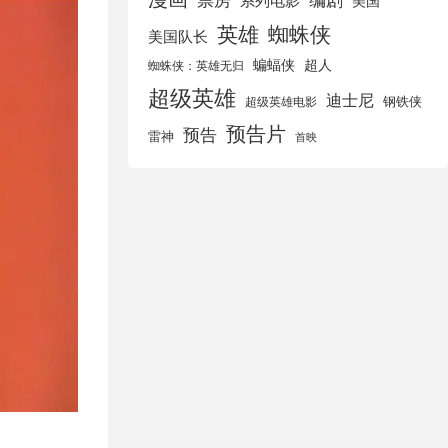
美国
英雄
蜘蛛侠
美国队长
蝙蝠侠
超人
蜘蛛侠：英雄无归
超级英雄
迪士尼
钢铁侠
超级英雄电影
预告片
预告
雷神
首映