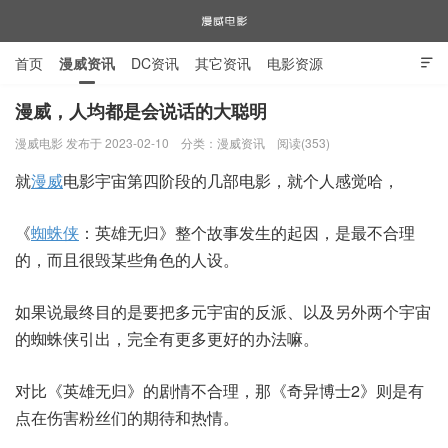
首页
漫威资讯
DC资讯
其它资讯
电影资源

电视剧资源
漫威图片
漫威，人均都是会说话的大聪明
漫威电影 发布于 2023-02-10
分类：
漫威资讯
阅读(353)
漫威电影
就
漫威
电影宇宙第四阶段的几部电影，就个人感觉哈，
《
蜘蛛侠
：英雄无归》整个故事发生的起因，是最不合理
的，而且很毁某些角色的人设。
如果说最终目的是要把多元宇宙的反派、以及另外两个宇宙
的蜘蛛侠引出，完全有更多更好的办法嘛。
对比《英雄无归》的剧情不合理，那《奇异博士2》则是有
点在伤害粉丝们的期待和热情。