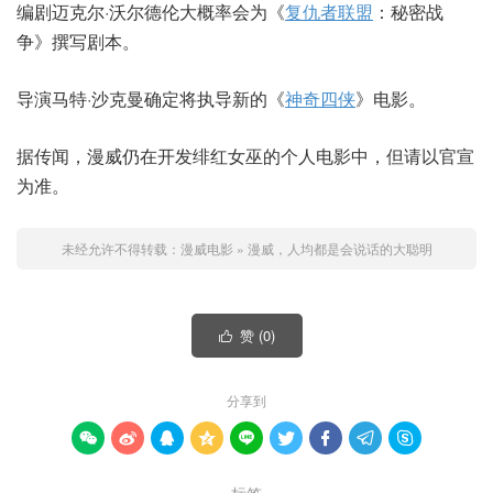
编剧迈克尔·沃尔德伦大概率会为《
复仇者联盟
：秘密战
争》撰写剧本。
导演马特·沙克曼确定将执导新的《
神奇四侠
》电影。
据传闻，漫威仍在开发绯红女巫的个人电影中，但请以官宣
为准。
未经允许不得转载：
漫威电影
»
漫威，人均都是会说话的大聪明
赞 (
0
)

分享到









标签