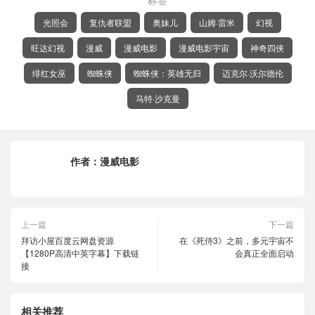
光照会
复仇者联盟
奥妹儿
山姆·雷米
幻视
旺达幻视
漫威
漫威电影
漫威电影宇宙
神奇四侠
绯红女巫
蜘蛛侠
蜘蛛侠：英雄无归
迈克尔·沃尔德伦
马特·沙克曼
作者：
漫威电影
上一篇
下一篇
拜访小屋百度云网盘资源
在《死侍3》之前，多元宇宙不
【1280P高清中英字幕】下载链
会真正全面启动
接
相关推荐