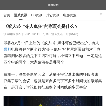
首页
漫威资讯
DC资讯
其它资讯
电影资源

电视剧资源
漫威图片
《蚁人3》“令人疯狂”的彩蛋会是什么？
漫威电影 发布于 2023-02-11
分类：
漫威资讯
阅读(548)
漫威电影
即将在2月17日上映的《蚁人3》媒体评价已经出炉，有人
爆料
电影将包含两个颇为“令人疯狂”的片尾彩蛋目前对于彩
蛋猜测比较多的是下面四种可能，小编立下Flag，一定是这
四个中的两个，大家猜猜会是哪两个
猜测一：彩蛋是康的会议，从量子宇宙逃出来的征服者康，
召集了康的会议，也就是来自多元宇宙多个时间线的康聚集
在一起开会，讨论如何征服多个时间线的多元宇宙