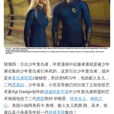
猜测四：引出少年复仇者，毕竟漫画中征服者康就是被少年
康召集的少年复仇者们杀死的，这里引出少年复仇者，或许
是在
复仇者联盟5
做铺垫，而目前MCU中，包括蚁人女儿，
二代
黑寡妇
，少年洛基，小浩克等都已经出现了之前创意艺
术家Agt Design创作的
漫威电影宇宙
中少年复仇者联盟的艺
术海报包括了二代
鹰眼
凯特·毕晓普、
惊奇女士
、
钢铁之
心
、美国小姐阿美莉卡·查维、蚁人女儿凯茜·朗、巫术、疾
速以及小洛基等年轻一代
超级英雄
集结！