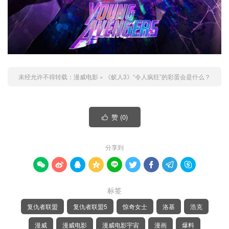
未经允许不得转载：
漫威电影
»
《蚁人3》“令人疯狂”的彩蛋会是什么？
赞 (
0
)

分享到









标签
复仇者联盟
复仇者联盟5
惊奇女士
洛基
浩克
漫威
漫威电影
漫威电影宇宙
漫画
爆料