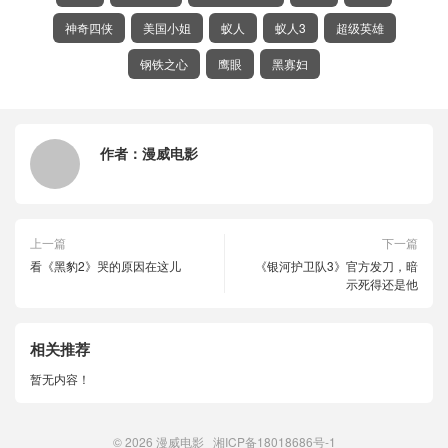
神奇四侠
美国小姐
蚁人
蚁人3
超级英雄
钢铁之心
鹰眼
黑寡妇
作者：
漫威电影
上一篇
下一篇
看《黑豹2》哭的原因在这儿
《银河护卫队3》官方发刀，暗
示死得还是他
相关推荐
暂无内容！
© 2026
漫威电影
湘ICP备18018686号-1