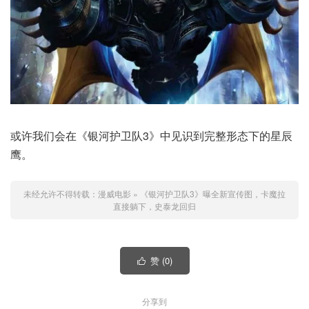
或许我们会在《银河护卫队3》中见识到完整形态下的星辰
鹰。
未经允许不得转载：
漫威电影
»
《银河护卫队3》曝全新宣传图，卡魔拉
直接躺下，史泰龙回归
赞 (
0
)

分享到