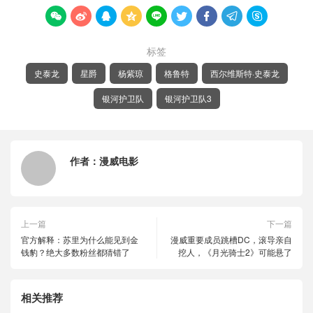









标签
史泰龙
星爵
杨紫琼
格鲁特
西尔维斯特·史泰龙
银河护卫队
银河护卫队3
作者：
漫威电影
上一篇
下一篇
官方解释：苏里为什么能见到金
漫威重要成员跳槽DC，滚导亲自
钱豹？绝大多数粉丝都猜错了
挖人，《月光骑士2》可能悬了
相关推荐