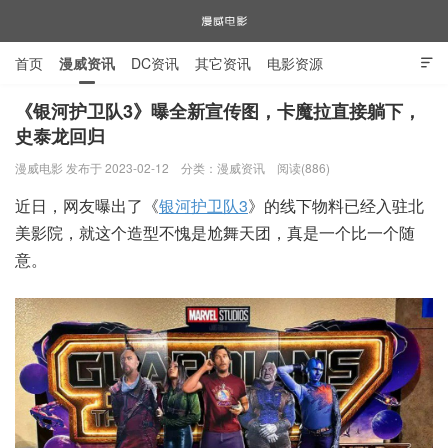
首页
漫威资讯
DC资讯
其它资讯
电影资源

电视剧资源
漫威图片
《银河护卫队3》曝全新宣传图，卡魔拉直接躺下，
史泰龙回归
漫威电影
漫威电影 发布于 2023-02-12
分类：
漫威资讯
阅读(886)
近日，网友曝出了《
银河护卫队3
》的线下物料已经入驻北
美影院，就这个造型不愧是尬舞天团，真是一个比一个随
意。