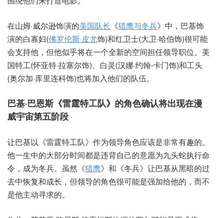
围绕他们来打造电影。”
在山姆·威尔逊饰演的
美国队长
《
猎鹰与冬兵
》中，巴基饰
演的白寡妇(
佛罗伦斯·皮尤
饰)和红卫士(大卫·哈伯饰)很可能
会支持他，但他似乎将在一个全新的空间担任领导职位。美
国特工(怀亚特·拉塞尔饰)、白灵(汉娜·约翰-卡门饰)和工头
(奥尔加·库里连科饰)也将加入他们的队伍。
巴基·巴恩斯《雷霆特工队》的角色确认将出现在漫
威宇宙第五阶段
让巴基以《雷霆特工队》作为领导角色应该是非常有趣的。
他一生中的大部分时间都是违背自己的意愿为九头蛇执行命
令，成为冬兵。虽然《
猎鹰
》和《冬兵》让巴基从黑暗的过
去中恢复和成长，但领导的角色很可能是强加给他的，而不
是他主动寻求的。