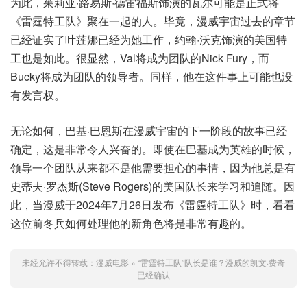
为此，茱莉亚·路易斯·德雷福斯饰演的瓦尔可能是正式将
《雷霆特工队》聚在一起的人。毕竟，漫威宇宙过去的章节
已经证实了叶莲娜已经为她工作，约翰·沃克饰演的美国特
工也是如此。很显然，Val将成为团队的Nick Fury，而
Bucky将成为团队的领导者。同样，他在这件事上可能也没
有发言权。
无论如何，巴基·巴恩斯在漫威宇宙的下一阶段的故事已经
确定，这是非常令人兴奋的。即使在巴基成为英雄的时候，
领导一个团队从来都不是他需要担心的事情，因为他总是有
史蒂夫·罗杰斯(Steve Rogers)的美国队长来学习和追随。因
此，当漫威于2024年7月26日发布《雷霆特工队》时，看看
这位前冬兵如何处理他的新角色将是非常有趣的。
未经允许不得转载：
漫威电影
»
“雷霆特工队”队长是谁？漫威的凯文·费奇
已经确认