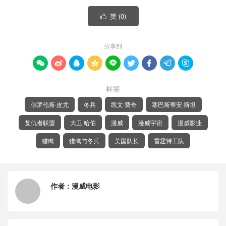
赞 (
0
)

分享到









标签
佛罗伦斯·皮尤
冬兵
凯文·费奇
塞巴斯蒂安·斯坦
复仇者联盟
大卫·哈伯
漫威
漫威宇宙
漫威影业
猎鹰
猎鹰与冬兵
美国队长
雷霆特工队
作者：
漫威电影