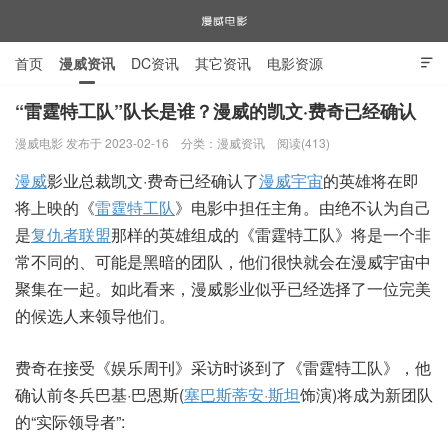
首页
漫威资讯
DC资讯
其它资讯
电影资源

电视剧资源
漫威图片
“雷霆特工队”队长是谁？漫威的凯文·费奇已经确认
漫威电影 发布于 2023-02-16
分类：
漫威资讯
阅读(413)
漫威电影
漫威
影业总裁凯文·费奇已经确认了
漫威宇宙
的英雄将在即
将上映的《
雷霆特工队
》电影中担任主角。由绝不认为自己
是
复仇者联盟
那样的英雄组成的《雷霆特工队》将是一个非
常不同的、可能是黑暗的团队，他们很快就会在漫威宇宙中
聚集在一起。如此看来，漫威影业似乎已经选择了一位完美
的候选人来领导他们。
费奇在接受《娱乐周刊》采访时谈到了《雷霆特工队》，他
确认前冬兵巴基·巴恩斯(
塞巴斯蒂安·斯坦
饰演)将成为新团队
的“实际领导者”: