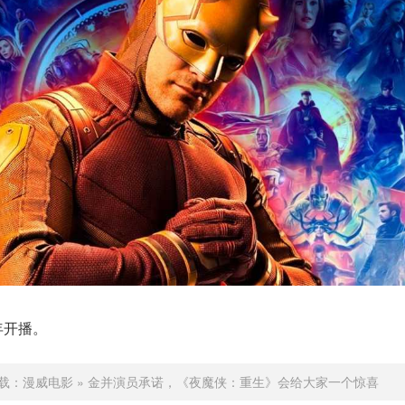
年开播。
载：
漫威电影
»
金并演员承诺，《夜魔侠：重生》会给大家一个惊喜