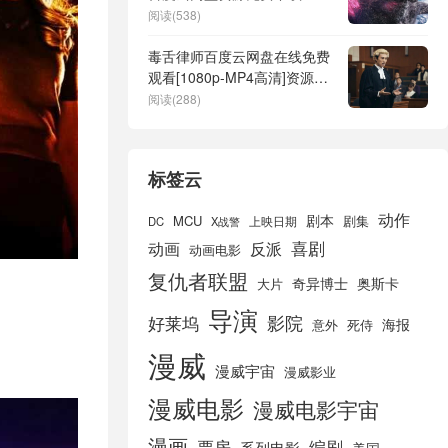
「HD1280P/3.2G-MP4」阿
阅读(538)
里云盘
毒舌律师百度云网盘在线免费
观看[1080p-MP4高清]资源下
载
阅读(288)
标签云
动作
剧本
MCU
剧集
DC
X战警
上映日期
喜剧
动画
反派
动画电影
复仇者联盟
奇异博士
奥斯卡
大片
导演
好莱坞
影院
海报
死侍
意外
漫威
漫威宇宙
漫威影业
漫威电影
漫威电影宇宙
漫画
票房
编剧
系列电影