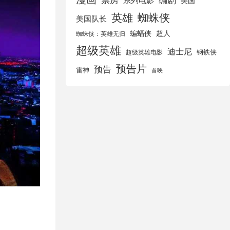
美国
英雄
蜘蛛侠
美国队长
蝙蝠侠
超人
蜘蛛侠：英雄无归
超级英雄
迪士尼
钢铁侠
超级英雄电影
预告片
预告
雷神
首映