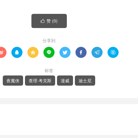
赞 (
0
)

分享到








标签
夜魔侠
查理·考克斯
漫威
迪士尼