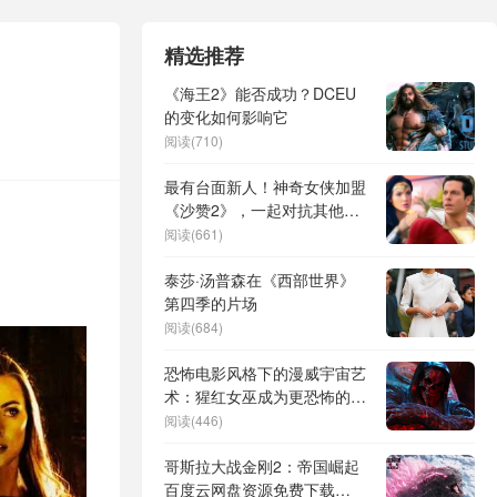
精选推荐
《海王2》能否成功？DCEU
的变化如何影响它
阅读(710)
最有台面新人！神奇女侠加盟
《沙赞2》，一起对抗其他神
明
阅读(661)
泰莎·汤普森在《西部世界》
第四季的片场
阅读(684)
恐怖电影风格下的漫威宇宙艺
术：猩红女巫成为更恐怖的反
派角色
阅读(446)
哥斯拉大战金刚2：帝国崛起
百度云网盘资源免费下载