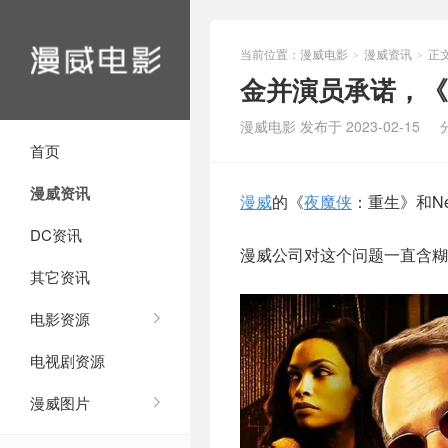
当前位置：
漫威电影
漫威资讯
正
>
>
金并演员承诺，《
漫威电影 发布于 2023-02-15
首页
漫威资讯
漫威
的《
夜魔侠
：重生》和Ne
DC资讯
漫威公司对这个问题一直含糊
其它资讯
电影资源
电视剧资源
漫威图片