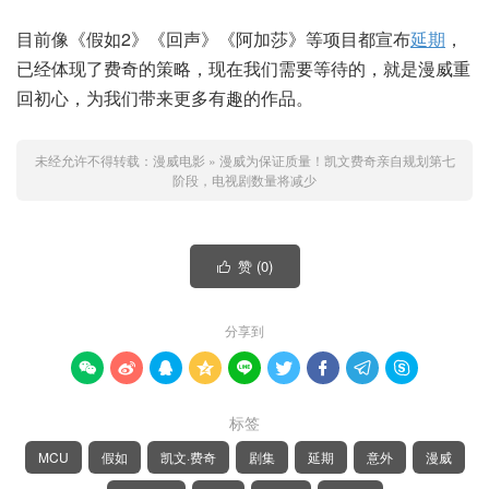
目前像《假如2》《回声》《阿加莎》等项目都宣布
延期
，
已经体现了费奇的策略，现在我们需要等待的，就是漫威重
回初心，为我们带来更多有趣的作品。
未经允许不得转载：
漫威电影
»
漫威为保证质量！凯文费奇亲自规划第七
阶段，电视剧数量将减少
赞 (
0
)

分享到









标签
MCU
假如
凯文·费奇
剧集
延期
意外
漫威