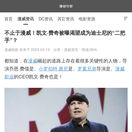
首页
漫威资讯
DC资讯
其它资讯
电影资源

电视剧资源
漫威图片
不止于漫威！凯文·费奇被曝渴望成为迪士尼的“二把
手”？
漫威电影
漫威电影 发布于 2023-02-19
分类：
漫威资讯
阅读(364)
都知道，在
漫威
崛起的道路上存在着很多关键性的人物，导
演乔恩·费儒是、
小罗伯特·唐尼
是、
罗素兄弟
导演是、
漫威
影业
的CEO凯文·费奇也是！