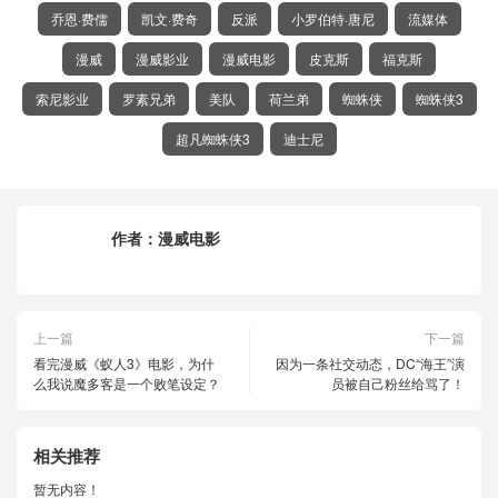
乔恩·费儒
凯文·费奇
反派
小罗伯特·唐尼
流媒体
漫威
漫威影业
漫威电影
皮克斯
福克斯
索尼影业
罗素兄弟
美队
荷兰弟
蜘蛛侠
蜘蛛侠3
超凡蜘蛛侠3
迪士尼
作者：
漫威电影
上一篇
下一篇
看完漫威《蚁人3》电影，为什
因为一条社交动态，DC“海王”演
么我说魔多客是一个败笔设定？
员被自己粉丝给骂了！
相关推荐
暂无内容！