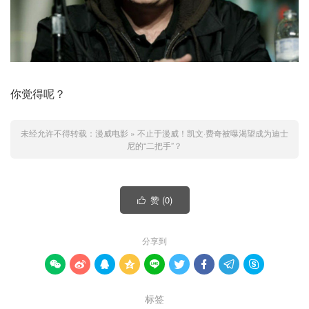
你觉得呢？
未经允许不得转载：
漫威电影
»
不止于漫威！凯文·费奇被曝渴望成为迪士
尼的“二把手”？
赞 (
0
)

分享到









标签