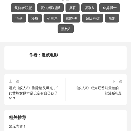
复仇者联盟
复仇者联盟5
复联
复联6
奇异博士
洛基
漫威
荷兰弟
蜘蛛侠
超级英雄
黑豹
黑豹2
作者：
漫威电影
上一篇
下一篇
漫威《蚁人3》删除镜头曝光，2
《蚁人3》成为烂番茄最差的一
代黄蜂女原本是设定有自己孩子
部漫威电影
的？
相关推荐
暂无内容！