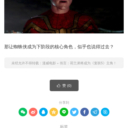
那让蜘蛛侠成为下阶段的核心角色，似乎也说得过去？
未经允许不得转载：
漫威电影
»
传言：荷兰弟将成为《复联5》主角！
赞 (
0
)

分享到









标签