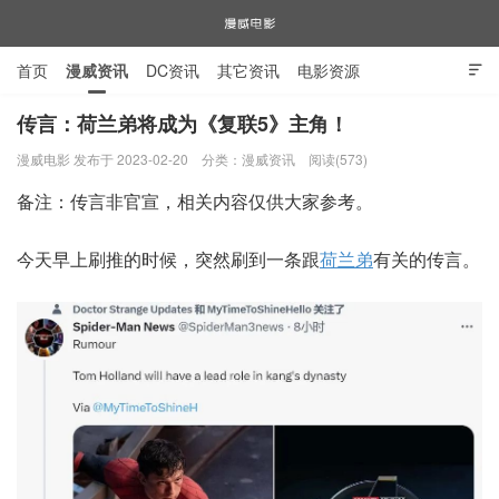
首页
漫威资讯
DC资讯
其它资讯
电影资源

电视剧资源
漫威图片
传言：荷兰弟将成为《复联5》主角！
漫威电影 发布于 2023-02-20
分类：
漫威资讯
阅读(573)
漫威电影
备注：传言非官宣，相关内容仅供大家参考。
今天早上刷推的时候，突然刷到一条跟
荷兰弟
有关的传言。