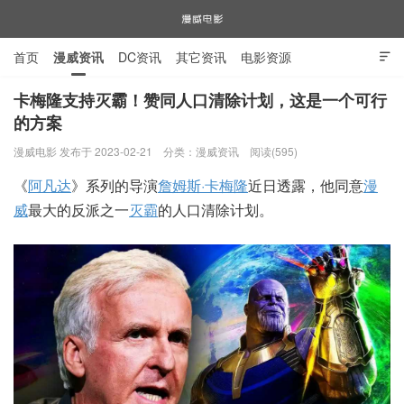
首页
漫威资讯
DC资讯
其它资讯
电影资源

电视剧资源
漫威图片
卡梅隆支持灭霸！赞同人口清除计划，这是一个可行
的方案
漫威电影
漫威电影 发布于 2023-02-21
分类：
漫威资讯
阅读(595)
《
阿凡达
》系列的导演
詹姆斯·卡梅隆
近日透露，他同意
漫
威
最大的反派之一
灭霸
的人口清除计划。