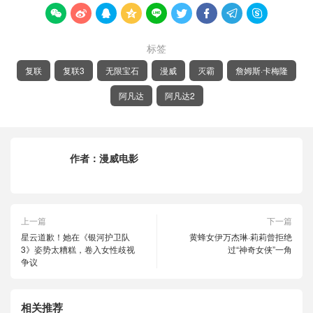









标签
复联
复联3
无限宝石
漫威
灭霸
詹姆斯·卡梅隆
阿凡达
阿凡达2
作者：
漫威电影
上一篇
下一篇
星云道歉！她在《银河护卫队
黄蜂女伊万杰琳·莉莉曾拒绝
3》姿势太糟糕，卷入女性歧视
过“神奇女侠”一角
争议
相关推荐