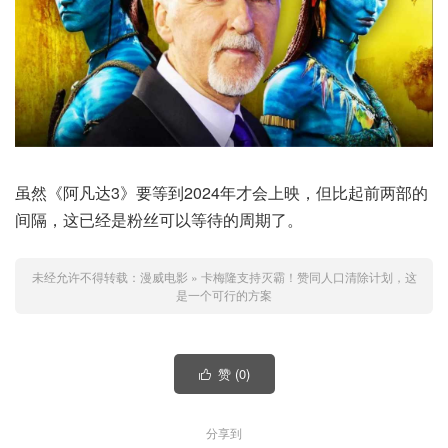
虽然《阿凡达3》要等到2024年才会上映，但比起前两部的
间隔，这已经是粉丝可以等待的周期了。
未经允许不得转载：
漫威电影
»
卡梅隆支持灭霸！赞同人口清除计划，这
是一个可行的方案
赞 (
0
)

分享到