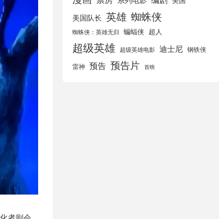
美国
英雄
蜘蛛侠
美国队长
蝙蝠侠
超人
蜘蛛侠：英雄无归
超级英雄
迪士尼
钢铁侠
超级英雄电影
预告片
预告
雷神
首映
化者则会