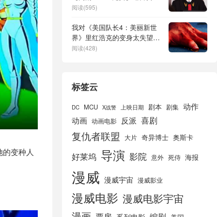
下载
阅读(595)
我对《美国队长4：美丽新世
界》里红浩克的变身太失望
了，简直怪异到不行
阅读(428)
标签云
动作
剧本
MCU
剧集
DC
X战警
上映日期
喜剧
动画
反派
动画电影
复仇者联盟
奇异博士
奥斯卡
大片
导演
了她的变种人
好莱坞
影院
海报
死侍
意外
漫威
漫威宇宙
漫威影业
漫威电影
漫威电影宇宙
漫画
票房
编剧
系列电影