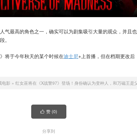
人气最高的角色之一，确实可以为剧集吸引大量的观众，并且也
段。
7》将于今年秋天的某个时候在
迪士尼
+上首播，但在档期更改后
威电影
»
红女巫将在《X战警97》登场！身份确认为变种人，和万磁王是
赞 (
0
)

分享到