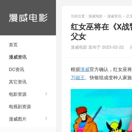
当前位置：
漫威电影
漫威资讯
正
>
>
红女巫将在《X战
父女
首页
漫威电影 发布于 2023-02-22
漫威资讯
根据
漫威
官方确认，红女巫将
DC资讯
万磁王
、快银组成变种人家族
其它资讯
电影资源
电视剧资源
漫威图片