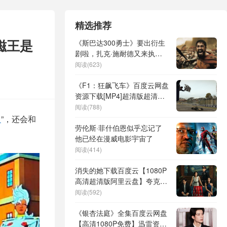
精选推荐
磁王是
《斯巴达300勇士》要出衍生
剧啦，扎克·施耐德又来执
导！
阅读(623)
《F1：狂飙飞车》百度云网盘
资源下载[MP4]超清版超清
[HD720p1080p]
阅读(788)
人
”，还会和
劳伦斯·菲什伯恩似乎忘记了
他已经在漫威电影宇宙了
阅读(414)
消失的她下载百度云【1080P
高清超清版阿里云盘】夸克网
盘
阅读(592)
《银杏法庭》全集百度云网盘
【高清1080P免费】迅雷资源