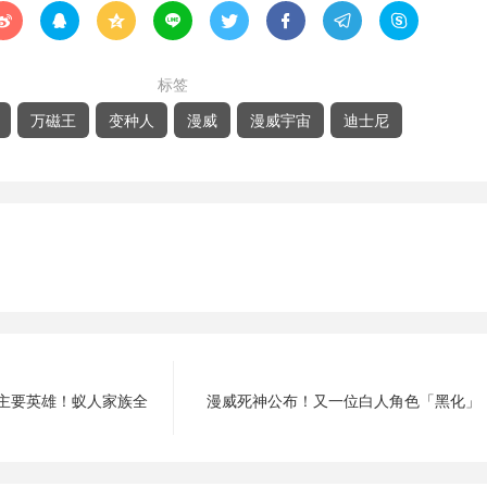








标签
万磁王
变种人
漫威
漫威宇宙
迪士尼
主要英雄！蚁人家族全
漫威死神公布！又一位白人角色「黑化」