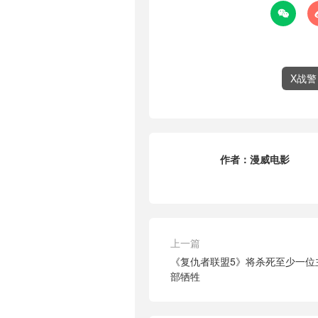

X战警
作者：
漫威电影
上一篇
《复仇者联盟5》将杀死至少一位
部牺牲