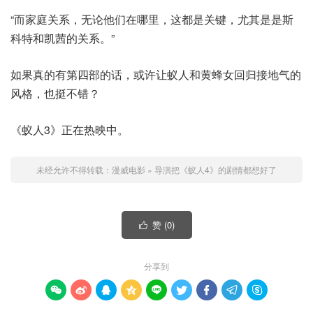
“而家庭关系，无论他们在哪里，这都是关键，尤其是是斯
科特和凯茜的关系。”
如果真的有第四部的话，或许让蚁人和黄蜂女回归接地气的
风格，也挺不错？
《蚁人3》正在热映中。
未经允许不得转载：
漫威电影
»
导演把《蚁人4》的剧情都想好了
赞 (
0
)

分享到








