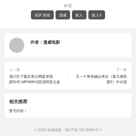
标签
保罗·路德
漫威
蚁人
蚁人3
作者：
漫威电影
上一篇
下一篇
满江红下载百度云网盘资源
又一个角色确认将在《复仇者联
[BDHD-MP4MKV]高清阿里云盘
盟5》中出现
相关推荐
暂无内容！
© 2026
漫威电影
湘ICP备18018686号-1