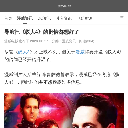
首页
漫威资讯
DC资讯
其它资讯
电影资源

电视剧资源
漫威图片
导演把《蚁人4》的剧情都想好了
漫威电影 发布于 2023-02-27
分类：
漫威资讯
阅读(304)
漫威电影
尽管《
蚁人3
》才上映不久，但关于
漫威
将要开发《蚁人4》
的传闻已经开始升温了。
漫威制片人斯蒂芬·布鲁萨德曾表示，漫威已经在考虑《蚁
人4》，但此时他并不想透露过多信息。