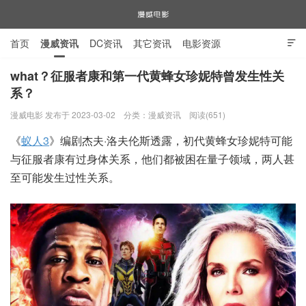
首页
漫威资讯
DC资讯
其它资讯
电影资源

电视剧资源
漫威图片
what？征服者康和第一代黄蜂女珍妮特曾发生性关
系？
漫威电影
漫威电影 发布于 2023-03-02
分类：
漫威资讯
阅读(651)
《
蚁人3
》编剧杰夫·洛夫伦斯透露，初代黄蜂女珍妮特可能
与征服者康有过身体关系，他们都被困在量子领域，两人甚
至可能发生过性关系。