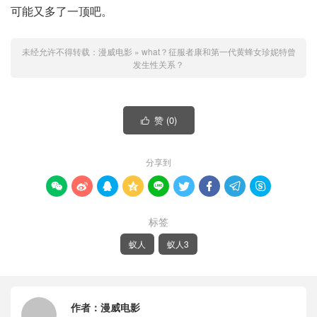
可能又多了一顶吧。
未经允许不得转载：
漫威电影
»
what？征服者康和第一代黄蜂女珍妮特曾
发生性关系？
赞 (
0
)

分享到









标签
蚁人
蚁人3
作者：
漫威电影