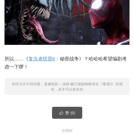
所以……《
复仇者联盟6
：秘密战争》？哈哈哈希望编剧考
虑一下啰！
未经允许不得转载：
漫威电影
»
汤姆·赫兰德版蜘蛛侠在《毒液2》的戏
份，原本可以更多的
赞 (
0
)

分享到