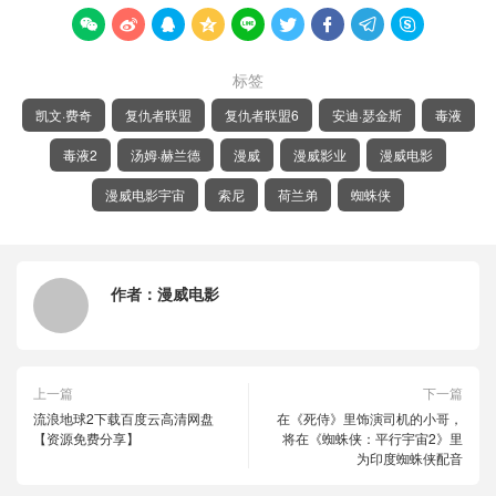









标签
凯文·费奇
复仇者联盟
复仇者联盟6
安迪·瑟金斯
毒液
毒液2
汤姆·赫兰德
漫威
漫威影业
漫威电影
漫威电影宇宙
索尼
荷兰弟
蜘蛛侠
作者：
漫威电影
上一篇
下一篇
流浪地球2下载百度云高清网盘
在《死侍》里饰演司机的小哥，
【资源免费分享】
将在《蜘蛛侠：平行宇宙2》里
为印度蜘蛛侠配音