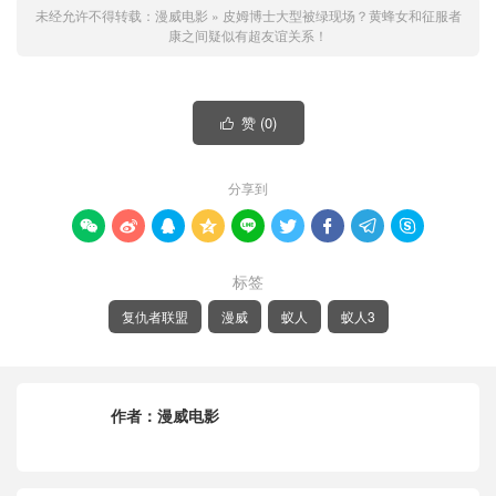
未经允许不得转载：
漫威电影
»
皮姆博士大型被绿现场？黄蜂女和征服者
康之间疑似有超友谊关系！
赞 (
0
)

分享到









标签
复仇者联盟
漫威
蚁人
蚁人3
作者：
漫威电影