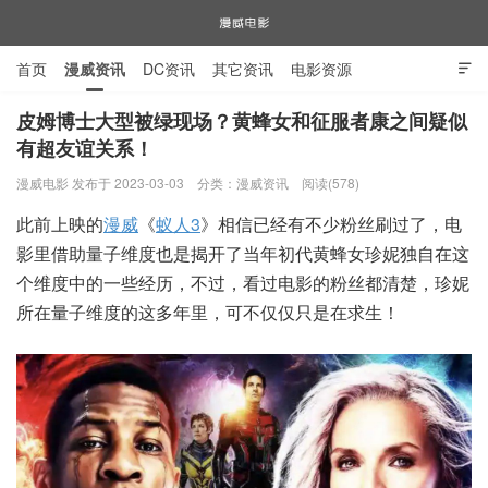
首页
漫威资讯
DC资讯
其它资讯
电影资源

电视剧资源
漫威图片
皮姆博士大型被绿现场？黄蜂女和征服者康之间疑似
有超友谊关系！
漫威电影
漫威电影 发布于 2023-03-03
分类：
漫威资讯
阅读(578)
此前上映的
漫威
《
蚁人3
》相信已经有不少粉丝刷过了，电
影里借助量子维度也是揭开了当年初代黄蜂女珍妮独自在这
个维度中的一些经历，不过，看过电影的粉丝都清楚，珍妮
所在量子维度的这多年里，可不仅仅只是在求生！