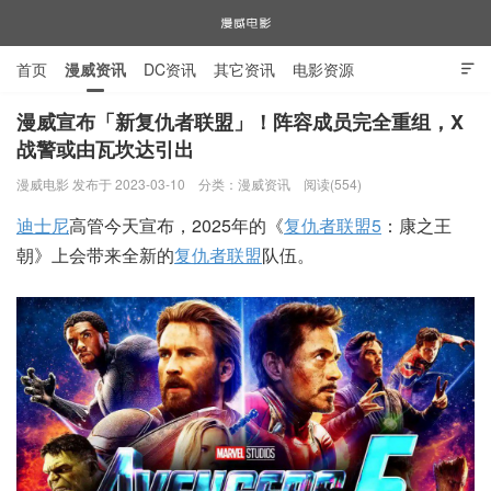
首页
漫威资讯
DC资讯
其它资讯
电影资源

电视剧资源
漫威图片
漫威宣布「新复仇者联盟」！阵容成员完全重组，X
战警或由瓦坎达引出
漫威电影
漫威电影 发布于 2023-03-10
分类：
漫威资讯
阅读(554)
迪士尼
高管今天宣布，2025年的《
复仇者联盟5
：康之王
朝》上会带来全新的
复仇者联盟
队伍。