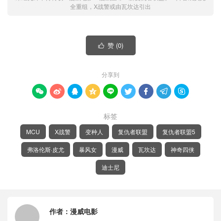
全重组，X战警或由瓦坎达引出
赞 (
0
)

分享到









标签
MCU
X战警
变种人
复仇者联盟
复仇者联盟5
弗洛伦斯·皮尤
暴风女
漫威
瓦坎达
神奇四侠
迪士尼
作者：
漫威电影