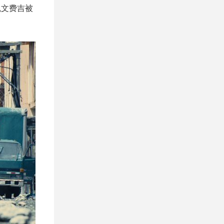
凯文费吉被