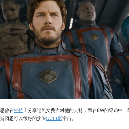
恩曾在
推特
上分享过凯文费吉对他的支持，而在EW的采访中，
姆斯冈恩可以很好的接管
DC电影
宇宙。