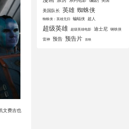
美国
英雄
蜘蛛侠
美国队长
蝙蝠侠
超人
蜘蛛侠：英雄无归
超级英雄
迪士尼
钢铁侠
超级英雄电影
预告片
预告
雷神
首映
凯文费吉也