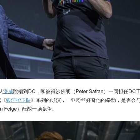
从
漫威
跳槽到DC，和彼得沙佛朗（Peter Safran）一同担任D
威《
银河护卫队
》系列的导演，一亚粉丝好奇他的举动，是否会
 Feige）酝酿一场竞争。