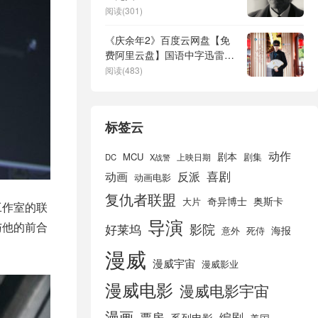
阅读(301)
《庆余年2》百度云网盘【免
费阿里云盘】国语中字迅雷资
源下载
阅读(483)
标签云
动作
剧本
MCU
剧集
DC
X战警
上映日期
喜剧
动画
反派
动画电影
复仇者联盟
奇异博士
奥斯卡
大片
C工作室的联
导演
与他的前合
好莱坞
影院
海报
死侍
意外
漫威
漫威宇宙
漫威影业
漫威电影
漫威电影宇宙
漫画
票房
编剧
系列电影