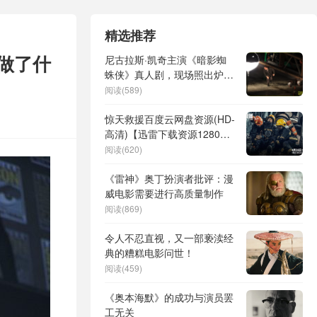
精选推荐
做了什
尼古拉斯·凯奇主演《暗影蜘
蛛侠》真人剧，现场照出炉！
背景设定在1930年代的纽约
阅读(589)
——
惊天救援百度云网盘资源(HD-
高清)【迅雷下载资源1280P
高清】
阅读(620)
《雷神》奥丁扮演者批评：漫
威电影需要进行高质量制作
阅读(869)
令人不忍直视，又一部亵渎经
典的糟糕电影问世！
阅读(459)
《奥本海默》的成功与演员罢
工无关