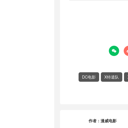

DC电影
X特遣队
作者：
漫威电影