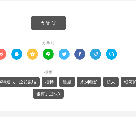
赞 (
0
)

分享到








标签
X特遣队：全员集结
推特
漫威
系列电影
超人
银河
银河护卫队3