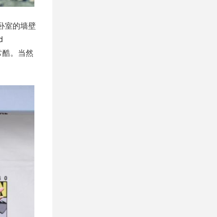
卧室的墙壁
d
常酷。当然