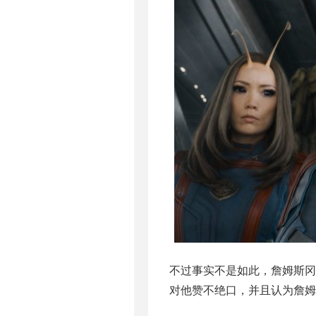
不过事实不是如此，詹姆斯冈
对他赞不绝口，并且认为詹