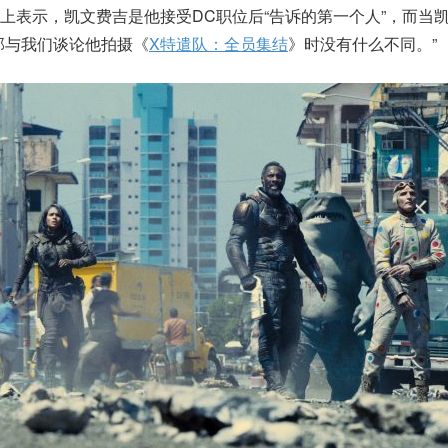
上表示，凯文费吉是他接受DC职位后“告诉的第一个人”，而当
那与我们谈论他拍摄《
X特遣队：全员集结
》时没有什么不同。”