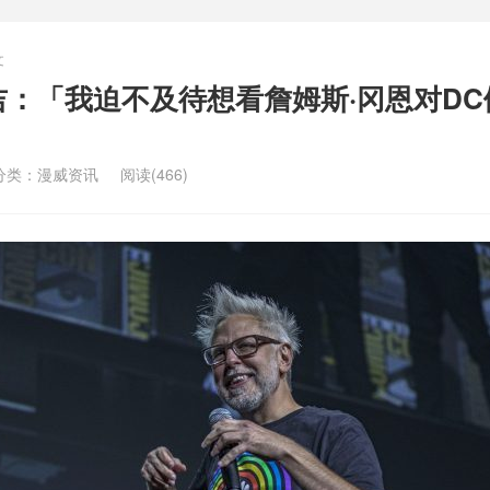
文
吉：「我迫不及待想看詹姆斯·冈恩对DC
分类：
漫威资讯
阅读(466)