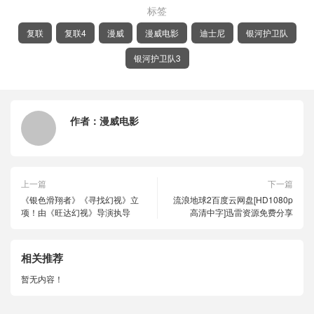
标签
复联
复联4
漫威
漫威电影
迪士尼
银河护卫队
银河护卫队3
作者：
漫威电影
上一篇
下一篇
《银色滑翔者》《寻找幻视》立
流浪地球2百度云网盘[HD1080p
项！由《旺达幻视》导演执导
高清中字]迅雷资源免费分享
相关推荐
暂无内容！