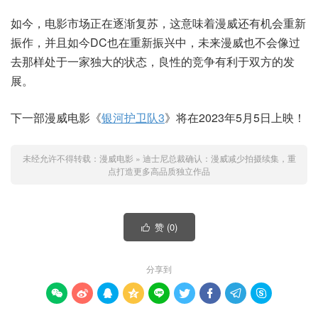
如今，电影市场正在逐渐复苏，这意味着漫威还有机会重新
振作，并且如今DC也在重新振兴中，未来漫威也不会像过
去那样处于一家独大的状态，良性的竞争有利于双方的发
展。
下一部漫威电影《
银河护卫队3
》将在2023年5月5日上映！
未经允许不得转载：
漫威电影
»
迪士尼总裁确认：漫威减少拍摄续集，重
点打造更多高品质独立作品
赞 (
0
)

分享到








