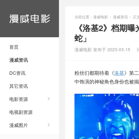
当前位置：
漫威电影
漫威资讯
正
>
>
《洛基2》档期曝
蛇」
首页
漫威电影 发布于 2023-03-15
漫威资讯
粉丝们都期待着《
洛基
》第二
DC资讯
中饰演的神秘角色身份也被揭
其它资讯
电影资源
电视剧资源
漫威图片