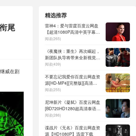
精选推荐
「衔尾
雷神4：爱与雷霆百度云网盘
【超清1080P高清中英字幕在
线资源】
阅读(265)
《夜魔侠：重生》再次崛起，
新团队执导将带来全新视觉震
撼
阅读(439)
继威在剧
不要忘记我爱你百度云网盘资
源[HD-MP4][完整版][高清免
费]
阅读(255)
尼坤新片《凝弑》百度云网盘
[BD720HD1280超高清泰语中
字]蓝光资源
阅读(286)
谍战片《无名》百度云网盘资
源【HD1080P】迅雷下载