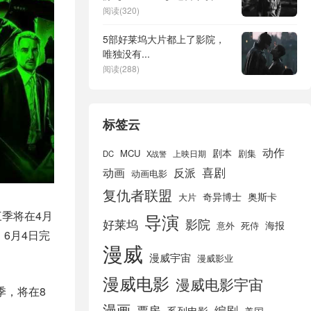
阅读(320)
5部好莱坞大片都上了影院，
唯独没有...
阅读(288)
标签云
动作
剧本
MCU
剧集
DC
X战警
上映日期
喜剧
动画
反派
动画电影
复仇者联盟
奇异博士
奥斯卡
大片
三季将在4月
导演
好莱坞
影院
海报
死侍
意外
6月4日完
漫威
漫威宇宙
漫威影业
漫威电影
漫威电影宇宙
季，将在8
漫画
票房
编剧
系列电影