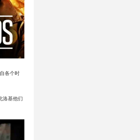
来自各个时
此洛基他们