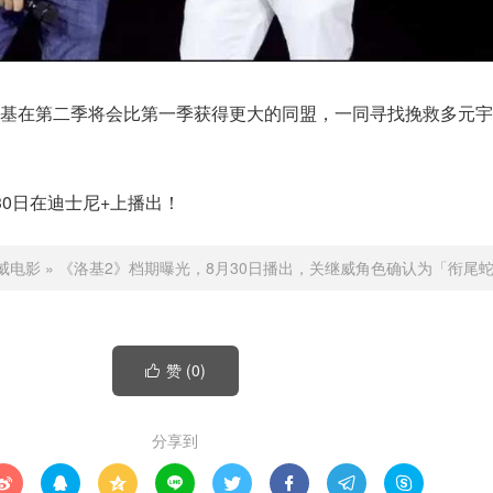
基在第二季将会比第一季获得更大的同盟，一同寻找挽救多元宇
30日在迪士尼+上播出！
威电影
»
《洛基2》档期曝光，8月30日播出，关继威角色确认为「衔尾
赞 (
0
)

分享到







