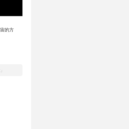
宙的方
蛇」