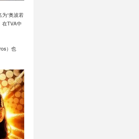
名为“奥波若
在TVA中
os）也