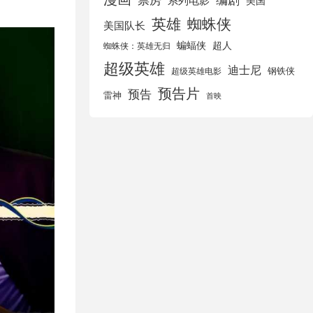
美国
英雄
蜘蛛侠
美国队长
蝙蝠侠
超人
蜘蛛侠：英雄无归
超级英雄
迪士尼
钢铁侠
超级英雄电影
预告片
预告
雷神
首映