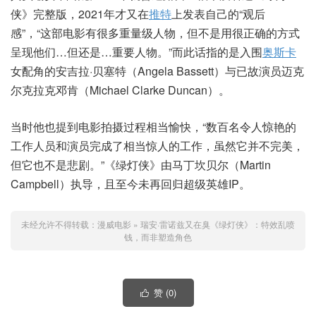
侠》完整版，2021年才又在
推特
上发表自己的“观后
感”，“这部电影有很多重量级人物，但不是用很正确的方式
呈现他们…但还是…重要人物。”而此话指的是入围
奥斯卡
女配角的安吉拉·贝塞特（Angela Bassett）与已故演员迈克
尔克拉克邓肯（Michael Clarke Duncan）。
当时他也提到电影拍摄过程相当愉快，“数百名令人惊艳的
工作人员和演员完成了相当惊人的工作，虽然它并不完美，
但它也不是悲剧。”《绿灯侠》由马丁坎贝尔（Martin
Campbell）执导，且至今未再回归超级英雄IP。
未经允许不得转载：
漫威电影
»
瑞安·雷诺兹又在臭《绿灯侠》：特效乱喷
钱，而非塑造角色
赞 (
0
)
