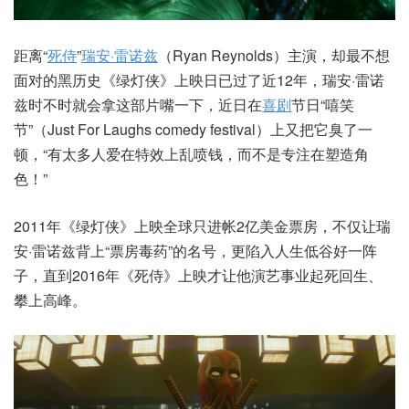
距离“
死侍
”
瑞安·雷诺兹
（Ryan Reynolds）主演，却最不想
面对的黑历史《绿灯侠》上映日已过了近12年，瑞安·雷诺
兹时不时就会拿这部片嘴一下，近日在
喜剧
节日“嘻笑
节”（Just For Laughs comedy festival）上又把它臭了一
顿，“有太多人爱在特效上乱喷钱，而不是专注在塑造角
色！”
2011年《绿灯侠》上映全球只进帐2亿美金票房，不仅让瑞
安·雷诺兹背上“票房毒药”的名号，更陷入人生低谷好一阵
子，直到2016年《死侍》上映才让他演艺事业起死回生、
攀上高峰。