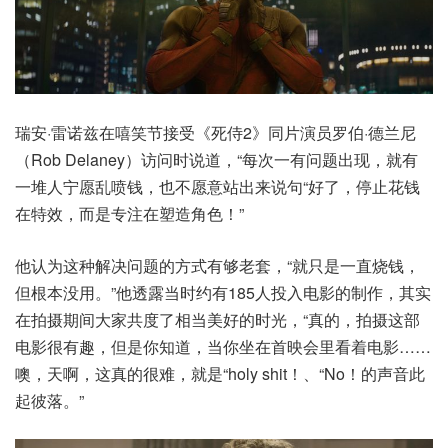
瑞安·雷诺兹在嘻笑节接受《死侍2》同片演员罗伯·德兰尼
（Rob Delaney）访问时说道，“每次一有问题出现，就有
一堆人宁愿乱喷钱，也不愿意站出来说句“好了，停止花钱
在特效，而是专注在塑造角色！”
他认为这种解决问题的方式有够老套，“就只是一直烧钱，
但根本没用。”他透露当时约有185人投入电影的制作，其实
在拍摄期间大家共度了相当美好的时光，“真的，拍摄这部
电影很有趣，但是你知道，当你坐在首映会里看着电影……
噢，天啊，这真的很难，就是“holy shit！、“No！的声音此
起彼落。”