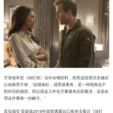
尽管他常把《绿灯侠》当作自嘲笑料，然而这段黑历史确实
让他痛苦不堪，“这很疯狂，感受很离奇，是一种我再也不
想经历的感觉。所以我这几年也尽量避免悲剧重演，这是处
理这件事唯一的解方。”
其实瑞安·雷诺兹2018年就曾透露自己根本没看过《绿灯