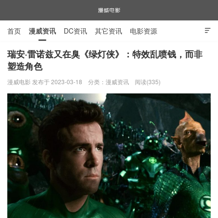
首页
漫威资讯
DC资讯
其它资讯
电影资源

电视剧资源
漫威图片
瑞安·雷诺兹又在臭《绿灯侠》：特效乱喷钱，而非
塑造角色
漫威电影
漫威电影 发布于 2023-03-18
分类：
漫威资讯
阅读(335)