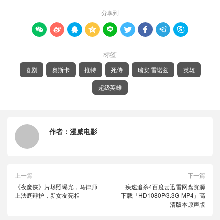
分享到









标签
喜剧
奥斯卡
推特
死侍
瑞安·雷诺兹
英雄
超级英雄
作者：
漫威电影
上一篇
下一篇
《夜魔侠》片场照曝光，马律师
疾速追杀4百度云迅雷网盘资源
上法庭辩护，新女友亮相
下载「HD1080P/3.3G-MP4」高
清版本原声版