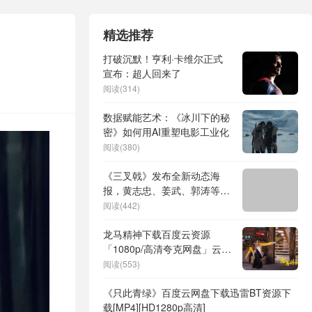
精选推荐
打破沉默！亨利·卡维尔正式
宣布：超人回来了
阅读(314)
数据赋能艺术：《冰川下的秘
密》如何用AI重塑电影工业化
阅读(380)
《三叉戟》发布全新动态海
报，黄志忠、姜武、郭涛等角
色为民除害
阅读(442)
龙马精神下载百度云资源
「1080p/高清夸克网盘」云网
盘
阅读(553)
《只此青绿》百度云网盘下载迅雷BT资源下
载[MP4][HD1280p高清]