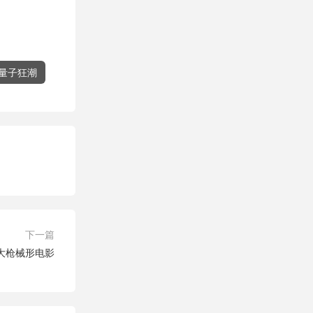
量子狂潮
下一篇
大枪械形电影