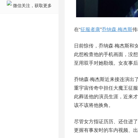
微信关注，获取更多
在“
征服者康
”
乔纳森·梅杰斯
传
日前惊传，乔纳森·梅杰斯和
此想检查他的手机画面，没想
至用双手对她勒颈。女友事后
乔纳森·梅杰斯近来接连演出了
重宇宙传奇中担任大魔王征服
此葬送他的演员生涯，近来才
该不该将他换角。
尽管女方指证历历、还住进了
更握有事发时的车内视频、出