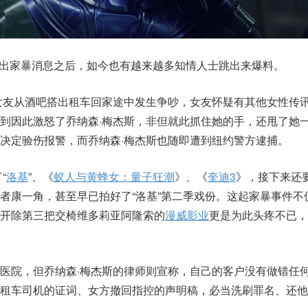
出家暴消息之后，如今也有越来越多知情人士跳出来爆料。
女友从酒吧搭出租车回家途中发生争吵，女友怀疑有其他女性传
到因此激怒了乔纳森·梅杰斯，非但就此抓住她的手，还甩了她
决定验伤报警，而乔纳森·梅杰斯也随即遭到纽约警方逮捕。
“
洛基
”、《
蚁人与黄蜂女：量子狂潮
》、《
奎迪3
》，接下来还
者康一角，甚至早已拍好了“洛基”第二季戏份。这起家暴事件不
开除第三把交椅维多莉亚阿隆索的
漫威影业
更是为此头疼不已，
医院，但乔纳森·梅杰斯的律师则宣称，自己的客户没有做错任
租车司机的证词、女方撤回指控的声明稿，必当洗刷罪名、还他