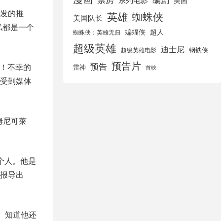
美国
所发的推
英雄
蜘蛛侠
美国队长
私都是一个
蝙蝠侠
超人
蜘蛛侠：英雄无归
超级英雄
迪士尼
钢铁侠
超级英雄电影
预告片
预告
叮！不幸的
雷神
首映
受到媒体
提姆尼可莱
个人。他是
报导出
。知道他还