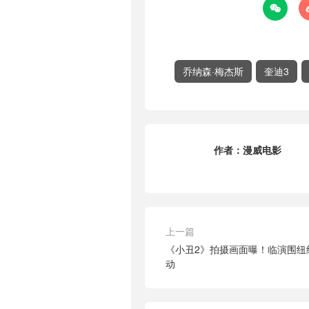

乔纳森·梅杰斯
奎迪3
作者：
漫威电影
上一篇
《小丑2》拍摄画面曝！临演围纽
动