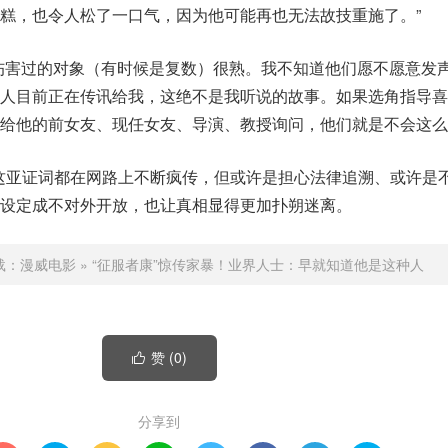
糕，也令人松了一口气，因为他可能再也无法故技重施了。”
伤害过的对象（有时候是复数）很熟。我不知道他们愿不愿意发
的人目前正在传讯给我，这绝不是我听说的故事。如果选角指导喜
给他的前女友、现任女友、导演、教授询问，他们就是不会这么
这亚证词都在网路上不断疯传，但或许是担心法律追溯、或许是
设定成不对外开放，也让真相显得更加扑朔迷离。
载：
漫威电影
»
“征服者康”惊传家暴！业界人士：早就知道他是这种人
赞 (
0
)

分享到