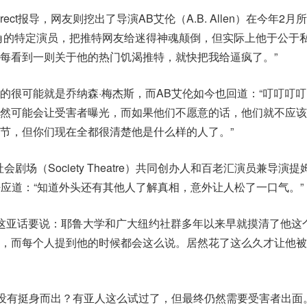
rect报导，网友则挖出了导演AB艾伦（A.B. Allen）在今年2月
角的特定演员，把推特网友给迷得神魂颠倒，但实际上他于公于
每看到一则关于他的热门饥渴推特，就快把我给逼疯了。”
的很可能就是乔纳森·梅杰斯，而AB艾伦如今也回道：“叮叮叮
仍然可能会让受害者曝光，而如果他们不愿意的话，他们就不应该
节，但你们现在全都很清楚他是什么样的人了。”
剧场（Society Theatre）共同创办人和百老汇演员兼导演
推特上呼应道：“知道外头还有其他人了解真相，意外让人松了一口气。”
有这亚话要说：耶鲁大学和广大纽约社群多年以来早就摸清了他这
，而每个人提到他的时候都会这么说。居然花了这么久才让他被
么没有挺身而出？有亚人这么试过了，但最终仍然需要受害者出面