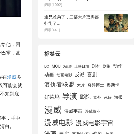
阅读(1002)
难兄难弟了，三部大片票房都
扑街了...
阅读(441)
讯给他，因
一巴掌，甚
标签云
动作
剧本
MCU
剧集
DC
X战警
上映日期
喜剧
动画
反派
动画电影
要在
漫威
多
复仇者联盟
仅可能会就
奇异博士
奥斯卡
大片
不知到底
导演
好莱坞
影院
海报
死侍
意外
漫威
漫威宇宙
漫威影业
何事，手中
漫威电影
漫威电影宇宙
清白。
漫画
票房
编剧
系列电影