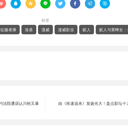








标签
征服者康
洛基
漫威
漫威影业
蚁人
蚁人与黄蜂女：
约法院遭误认川粉又暴
由《疾速追杀》发扬光大！盘点影坛十