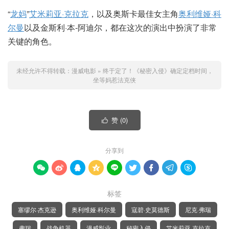
“
龙妈
”
艾米莉亚·克拉克
，以及奥斯卡最佳女主角
奥利维娅·科
尔曼
以及金斯利·本-阿迪尔，都在这次的演出中扮演了非常
关键的角色。
未经允许不得转载：
漫威电影
»
终于定了！《秘密入侵》确定定档时间，
坐等妈惹法克侠
赞 (
0
)

分享到









标签
塞缪尔·杰克逊
奥利维娅·科尔曼
寇碧·史莫德斯
尼克·弗瑞
弗瑞
战争机器
漫威影业
秘密入侵
艾米莉亚·克拉克