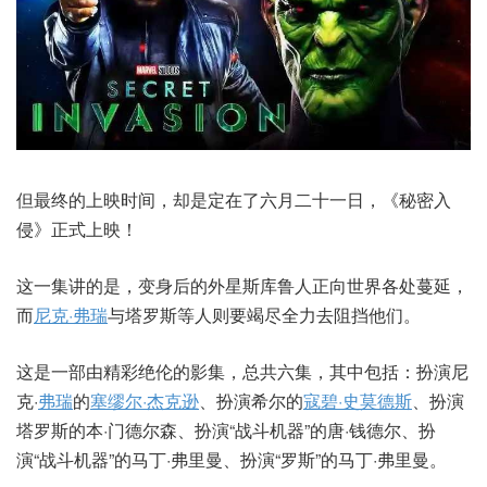
但最终的上映时间，却是定在了六月二十一日，《秘密入
侵》正式上映！
这一集讲的是，变身后的外星斯库鲁人正向世界各处蔓延，
而
尼克·弗瑞
与塔罗斯等人则要竭尽全力去阻挡他们。
这是一部由精彩绝伦的影集，总共六集，其中包括：扮演尼
克·
弗瑞
的
塞缪尔·杰克逊
、扮演希尔的
寇碧·史莫德斯
、扮演
塔罗斯的本·门德尔森、扮演“战斗机器”的唐·钱德尔、扮
演“战斗机器”的马丁·弗里曼、扮演“罗斯”的马丁·弗里曼。