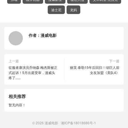
迪士尼
龙妈
作者：
漫威电影
上一篇
下一篇
征服者康演员乔纳森·梅杰斯被正
丽芙·泰勒15年后回归！绿巨人前
式起诉！5月出庭受审，漫威头
女友加盟《美队4》
疼了......
相关推荐
暂无内容！
© 2026
漫威电影
湘ICP备18018686号-1