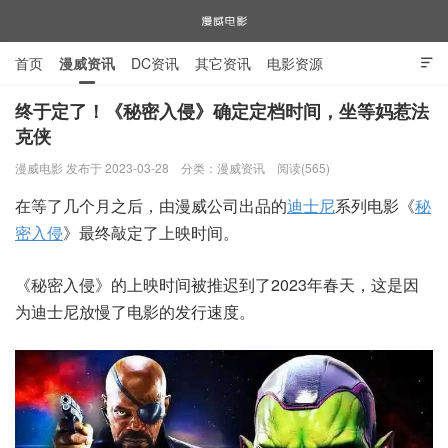
首页
漫威资讯
DC资讯
其它资讯
电影资源

电视剧资源
漫威图片
终于定了！《秘密入侵》确定定档时间，坐等妈惹法
克侠
漫威电影
漫威电影 发布于 2023-03-28
分类：
漫威资讯
阅读(565)
在等了几个月之后，由漫威公司出品的
迪士尼
系列电影《
秘
密入侵
》最终敲定了上映时间。
《秘密入侵》的上映时间被推迟到了2023年春天，这是因
为迪士尼放慢了电影的发行速度。