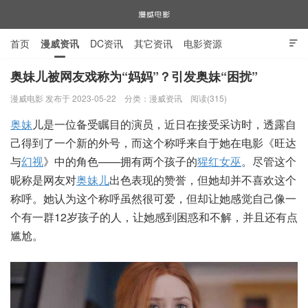
首页
漫威资讯
DC资讯
其它资讯
电影资源

电视剧资源
漫威图片
奥妹儿被网友戏称为“妈妈”？引发奥妹“困扰”
漫威电影 发布于 2023-05-22
分类：
漫威资讯
阅读(315)
漫威电影
奥妹
儿是一位备受瞩目的演员，近日在接受采访时，透露自
己得到了一个新的外号，而这个称呼来自于她在电影《旺达
与
幻视
》中的角色——拥有两个孩子的
猩红女巫
。尽管这个
昵称是网友对
奥妹儿
出色表现的赞誉，但她却并不喜欢这个
称呼。她认为这个称呼虽然很可爱，但却让她感觉自己像一
个有一群12岁孩子的人，让她感到困惑和不解，并且还有点
尴尬。