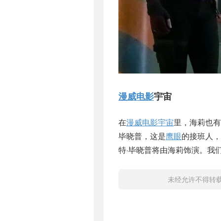
漫威电影
宇宙
在
漫威电影宇宙
里，海莉也有
毕晓普，这是
鹰眼
的接班人，
特·毕晓普将由海莉饰演。我
未经允许不得转