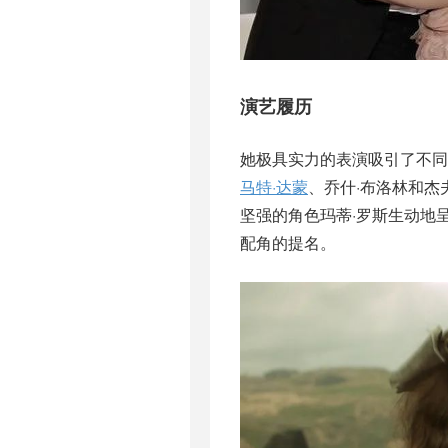
演艺履历
她极具实力的表演吸引了不同
马特·达蒙
、乔什·布洛林和杰
坚强的角色玛蒂·罗斯生动地
配角的提名。