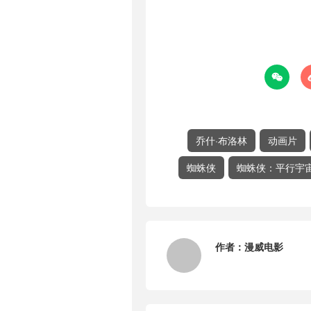

乔什·布洛林
动画片
蜘蛛侠
蜘蛛侠：平行宇
作者：
漫威电影