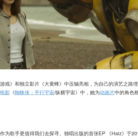
的游戏》和独立影片《大黄蜂》中压轴亮相，为自己的演艺之路埋
电影
《
蜘蛛侠：平行宇宙
/纵横宇宙》中，她为
动画片
中的角色格
为歌手更值得我们去探寻。独唱出版的首张EP 《Haiz》于20