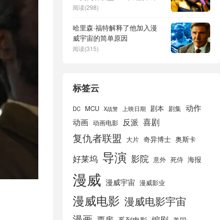
知识分子，而钢铁侠则很诡异
阅读(298)
哈里森·福特解释了他加入漫
威宇宙的简单原因
阅读(315)
标签云
动作
剧本
MCU
剧集
DC
X战警
上映日期
喜剧
动画
反派
动画电影
复仇者联盟
奇异博士
奥斯卡
大片
导演
好莱坞
影院
海报
死侍
意外
漫威
漫威宇宙
漫威影业
漫威电影
漫威电影宇宙
漫画
票房
编剧
系列电影