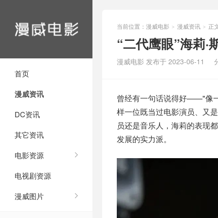
当前位置：
漫威电影
漫威资讯
正
>
>
“二代鹰眼”海莉
漫威电影 发布于 2023-06-11
首页
漫威资讯
曾经有一句话说得好——"像
样一位既当过电影演员、又
DC资讯
员还是音乐人，海莉的表现
其它资讯
发展的实力派。
电影资源
电视剧资源
漫威图片