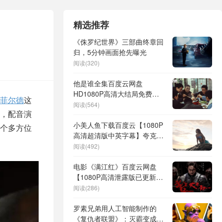
精选推荐
《侏罗纪世界》三部曲终章回
归，5分钟画面抢先曝光
阅读(320)
他是谁全集百度云网盘
HD1080P高清大结局免费资
坦菲尔德
这
源下载
阅读(564)
，配音演
小美人鱼下载百度云【1080P
个多方位
高清超清版中英字幕】夸克网
盘
阅读(492)
电影《满江红》百度云网盘
【1080P高清泄露版已更新】
资源下载
阅读(286)
罗素兄弟用人工智能制作的
《复仇者联盟》：灭霸变成了