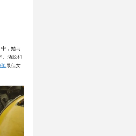
》中，她与
率、洒脱和
像奖
最佳女