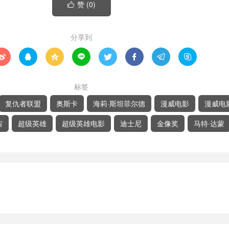
赞 (
0
)

分享到








标签
复仇者联盟
奥斯卡
海莉·斯坦菲尔德
漫威电影
漫威电
宙
超级英雄
超级英雄电影
迪士尼
金像奖
马特·达蒙