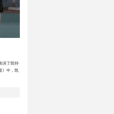
演了凯特·
眼》中，凯