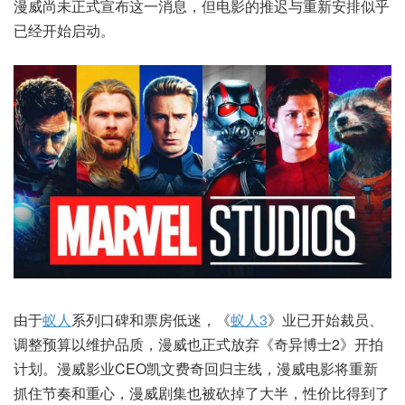
漫威尚未正式宣布这一消息，但电影的推迟与重新安排似乎
已经开始启动。
由于
蚁人
系列口碑和票房低迷，《
蚁人3
》业已开始裁员、
调整预算以维护品质，漫威也正式放弃《奇异博士2》开拍
计划。漫威影业CEO凯文费奇回归主线，漫威电影将重新
抓住节奏和重心，漫威剧集也被砍掉了大半，性价比得到了