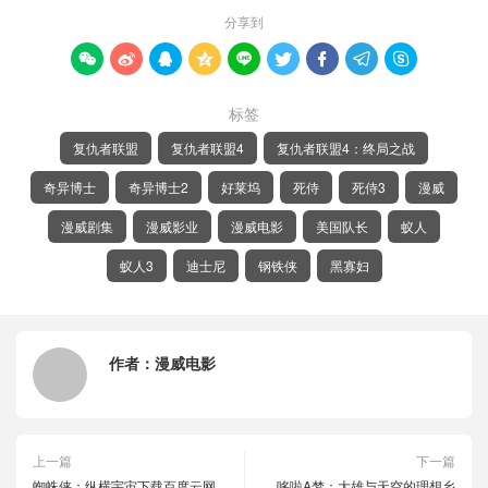
分享到









标签
复仇者联盟
复仇者联盟4
复仇者联盟4：终局之战
奇异博士
奇异博士2
好莱坞
死侍
死侍3
漫威
漫威剧集
漫威影业
漫威电影
美国队长
蚁人
蚁人3
迪士尼
钢铁侠
黑寡妇
作者：
漫威电影
上一篇
下一篇
蜘蛛侠：纵横宇宙下载百度云网
哆啦A梦：大雄与天空的理想乡