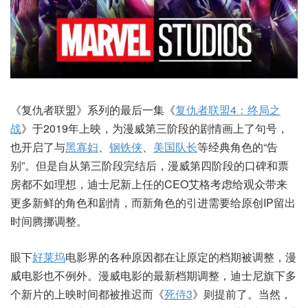
《复仇者联盟》系列的最后一集《
复仇者联盟4：终局之
战
》于2019年上映，为漫威第三阶段的剧情画上了句号，
也开启了与
黑寡妇
、
钢铁侠
、
美国队长
等经典角色的“告
别”。但是自从第三阶段完结后，漫威第四阶段的口碑和票
房都不如理想，迪士尼新上任的CEO艾格考虑给观众带来
更多新鲜的角色和剧情，而新角色的引进需要给原创IP留出
时间腾挪调整。
眼下
好莱坞
电影界的各种原因都在让原定的档期被调整，漫
威电影也不例外。漫威电影的最新档期调整，迪士尼旗下多
个新片的上映时间都被推迟而《
死侍3
》则提前了。当然，