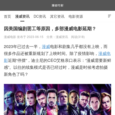
首页
漫威资讯
DC资讯
其它资讯
电影资源

电视剧资源
漫威图片
因美国编剧罢工等原因，多部漫威电影延期？
漫威电影 发布于 2023-06-15
分类：
漫威资讯
阅读(318)
漫威电影
2023年已过去一半，
漫威
电影和剧集几乎都没有上映，而
很多作品还被重新规划了上映时间。除了疫情影响，
漫威电
影
近期“停摆”，迪士尼的CEO艾格亲口表示：“漫威需要新鲜
感”。以往的续集模式是否已经过时，漫威是时候考虑拍摄
新角色了吗？