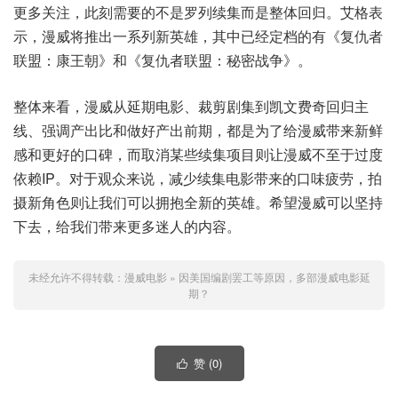
更多关注，此刻需要的不是罗列续集而是整体回归。艾格表
示，漫威将推出一系列新英雄，其中已经定档的有《复仇者
联盟：康王朝》和《复仇者联盟：秘密战争》。
整体来看，漫威从延期电影、裁剪剧集到凯文费奇回归主
线、强调产出比和做好产出前期，都是为了给漫威带来新鲜
感和更好的口碑，而取消某些续集项目则让漫威不至于过度
依赖IP。对于观众来说，减少续集电影带来的口味疲劳，拍
摄新角色则让我们可以拥抱全新的英雄。希望漫威可以坚持
下去，给我们带来更多迷人的内容。
未经允许不得转载：
漫威电影
»
因美国编剧罢工等原因，多部漫威电影延
期？
赞 (
0
)
