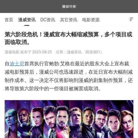
首页
漫威资讯
DC资讯
其它资讯
电影资源

电视剧资源
漫威图片
第六阶段危机！漫威宣布大幅缩减预算，多个项目或
面临取消。
漫威电影
漫威电影 发布于 2023-08-25
分类：
漫威资讯
阅读(851)
自
迪士尼
首席执行官鲍勃·艾格在最近的股东大会上宣布裁
减电影预算后，漫威公司也迅速跟进，在近日宣布大幅削减
制作成本。这一决定不仅将影响到漫威的剧集制作预算，还
将导致第六阶段中的一些项目被搁置或取消。