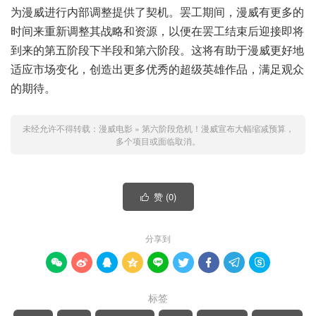
为漫威进行内部调整提供了契机。罢工期间，漫威有更多的
时间来重新调整其战略和资源，以便在罢工结束后迎接即将
到来的第五阶段下半段和第六阶段。这将有助于漫威更好地
适应市场变化，创造出更多优秀的超级英雄作品，满足观众
的期待。
未经允许不得转载：
漫威电影
»
第六阶段危机！漫威宣布大幅缩减预算，
多个项目或面临取消。
赞 (
0
)

分享到









标签