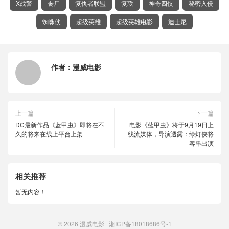
X战警
丧尸
复仇者联盟
复联
神奇四侠
秘密入侵
蜘蛛侠
超级英雄
超级英雄电影
迪士尼
作者：
漫威电影
上一篇
下一篇
DC最新作品《蓝甲虫》即将在不
电影《蓝甲虫》将于9月19日上
久的将来在线上平台上架
线流媒体，导演透露：绿灯侠将
客串出演
相关推荐
暂无内容！
© 2026
漫威电影
湘ICP备18018686号-1