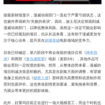
据最新财报显示，漫威动画部门一直处于严重亏损状态，这
也被外界戏称为“失败的表演”。因此，迪士尼决定彻底削减
漫威动画部门，以降低整体风险。虽然这一决定可能会影响
一些已经规划的项目，但从长远来看，这有助于漫威更加专
注于核心业务，提升其在
超级英雄
电影领域的竞争力。
目前已经确定，第六阶段中将会保留的项目仅有《
神奇四
侠
》和两部《
复仇者联盟
》电影（复联5/6），其他作品可
能会受到一定程度的影响。然而，从整体趋势来看，漫威的
项目削减决策是积极的。尤其是在剧集方面的调整，有望避
免像之前的作品《
秘密入侵
》那样因为高费用和劣质制作而
受到负面评价。这也将使剧情更加紧凑，避免拖沓和浪费，
为观众带来更好的观影体验。
此外，好莱坞目前正在进行一场大规模罢工，而这个时机也