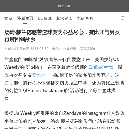
首页
漫威资讯
DC资讯
其它资讯
电影资源

电视剧资源
漫威图片
汤姆·赫兰德慈善篮球赛为公益尽心，赞比亚与男友
再度回到故乡
漫威电影
漫威电影 发布于 2023-08-30
分类：
漫威资讯
阅读(369)
甜蜜蜜的“蜘蛛情”延续着第三代的爱意！来自美国娱媒Us
Weekly的报道指出，在享受着放松假期的
汤姆·赫兰德
上周
五再次与女友
赞比亚
一同回到了她的家乡加州奥克兰。这一
次，他们的行程不仅包括探访奥克兰中学，还为赞比亚赞助
的公益组织Proiect Backboard的活动进行了彩绘篮球描
绘。
根据Us Weekly所引用的来自Zendaya的Instagram社交媒体
平台上传的照片显示，汤姆·赫兰德兴致勃勃地站在彩绘篮
球巴士前，与艺术家Adia Millett设计的篮球作品亲密互动。