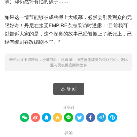
演）却仍然怀有他的孩子……
如果这一情节能够被成功搬上大银幕，必然会引发观众的无
限好奇！丹尼在接受EMPIRE杂志采访时透露：“目前我可
以告诉大家的是，这个深奥的故事已经被搬上了纸张上，已
经有编剧在改编剧本了。”
未经允许不得转载：
漫威电影
»
汤姆·赫兰德慈善篮球赛为公益尽心，赞比
亚与男友再度回到故乡
赞 (
0
)

分享到









标签