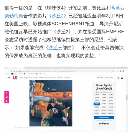
值得一提的是，在《蜘蛛侠4》开拍之前，赞比亚和
蒂莫西·
柴勒梅德
合作的影片《
沙丘2
》已经被延迟至明年3月15日
在美国上映。影视媒体SCREENRANT报道，导演丹尼斯·
维伦纽瓦早已开始推广《沙丘2》，并在接受国际EMPIRE
杂志采访时透露了他希望继续拍摄第三部的愿望。他表
示：“如果能够完成《
沙丘
三部曲》，不仅会让蒂莫西饰演
的保罗成为真正的英雄，也将实现我的梦想。”