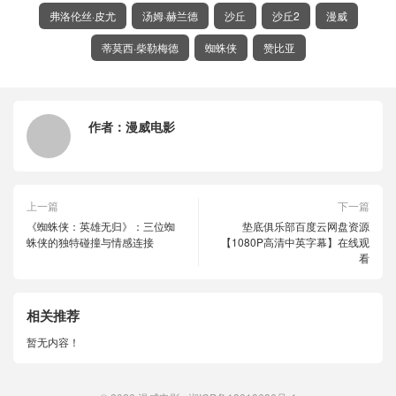
弗洛伦丝·皮尤
汤姆·赫兰德
沙丘
沙丘2
漫威
蒂莫西·柴勒梅德
蜘蛛侠
赞比亚
作者：
漫威电影
上一篇
下一篇
《蜘蛛侠：英雄无归》：三位蜘
垫底俱乐部百度云网盘资源
蛛侠的独特碰撞与情感连接
【1080P高清中英字幕】在线观
看
相关推荐
暂无内容！