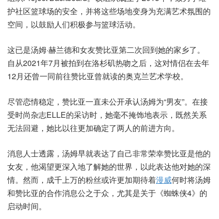
护社区篮球场的安全，并将这些场地变身为充满艺术氛围的
空间，以鼓励人们积极参与篮球活动。
这已是汤姆·赫兰德和女友赞比亚第二次回到她的家乡了。
自从2021年7月被拍到在洛杉矶热吻之后，这对情侣在去年
12月还曾一同前往赞比亚曾就读的奥克兰艺术学校。
尽管恋情稳定，赞比亚一直未公开承认汤姆为“男友”。在接
受时尚杂志ELLE的采访时，她毫不掩饰地表示，既然关系
无法回避，她比以往更加确定了两人的前进方向。
消息人士透露，汤姆早就表达了自己非常荣幸赞比亚是他的
女友，他渴望更深入地了解她的世界，以此表达他对她的深
情。然而，成千上万的粉丝或许更加期待着
漫威
何时将汤姆
和赞比亚的合作消息公之于众，尤其是关于《蜘蛛侠4》的
启动时间。