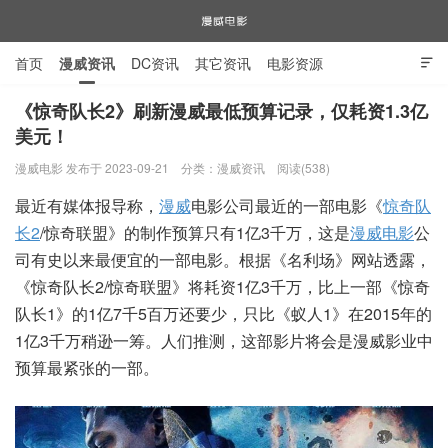
首页
漫威资讯
DC资讯
其它资讯
电影资源

电视剧资源
漫威图片
《惊奇队长2》刷新漫威最低预算记录，仅耗资1.3亿
美元！
漫威电影
漫威电影 发布于 2023-09-21
分类：
漫威资讯
阅读(538)
最近有媒体报导称，
漫威
电影公司最近的一部电影《
惊奇队
长2
/惊奇联盟》的制作预算只有1亿3千万，这是
漫威电影
公
司有史以来最便宜的一部电影。根据《名利场》网站透露，
《惊奇队长2/惊奇联盟》将耗资1亿3千万，比上一部《惊奇
队长1》的1亿7千5百万还要少，只比《蚁人1》在2015年的
1亿3千万稍逊一筹。人们推测，这部影片将会是漫威影业中
预算最紧张的一部。