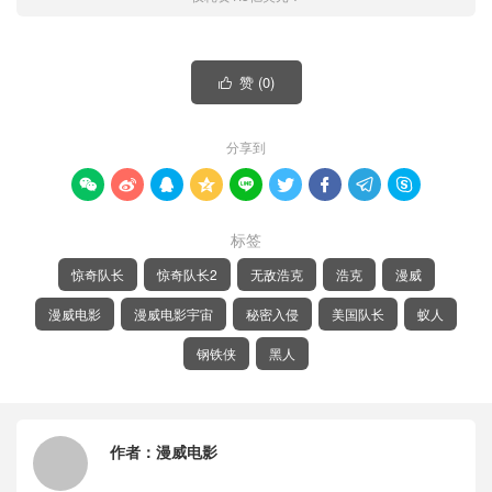
赞 (
0
)

分享到









标签
惊奇队长
惊奇队长2
无敌浩克
浩克
漫威
漫威电影
漫威电影宇宙
秘密入侵
美国队长
蚁人
钢铁侠
黑人
作者：
漫威电影