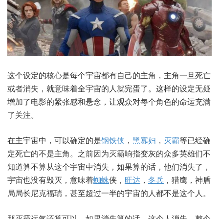
这个设定的核心是每个宇宙都有自己的主角，主角一旦死亡
或者消失，就意味着全宇宙的人就完蛋了。这样的设定无疑
增加了电影的紧张感和悬念，让观众对每个角色的命运充满
了关注。
在主宇宙中，可以确定的是
钢铁侠
，
黑寡妇
，
灭霸
等已经确
定死亡的不是主角。之前因为灭霸响指变灰的众多英雄们不
知道算不算从这个宇宙中消失，如果算的话，他们消失了，
宇宙也没有毁灭，意味着
蜘蛛
侠，
旺达
，
冬兵
，猎鹰，神盾
局局长尼克福瑞，甚至超过一半的宇宙的人都不是这个人。
那灭霸运气还算可以，如果消失算的话，这个人消失，整个