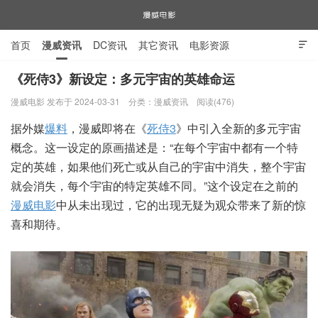
首页
漫威资讯
DC资讯
其它资讯
电影资源

电视剧资源
漫威图片
《死侍3》新设定：多元宇宙的英雄命运
漫威电影 发布于 2024-03-31
分类：
漫威资讯
阅读(476)
漫威电影
据外媒
爆料
，漫威即将在《
死侍3
》中引入全新的多元宇宙
概念。这一设定的原画描述是：“在每个宇宙中都有一个特
定的英雄，如果他们死亡或从自己的宇宙中消失，整个宇宙
就会消失，每个宇宙的特定英雄不同。”这个设定在之前的
漫威电影
中从未出现过，它的出现无疑为观众带来了新的惊
喜和期待。