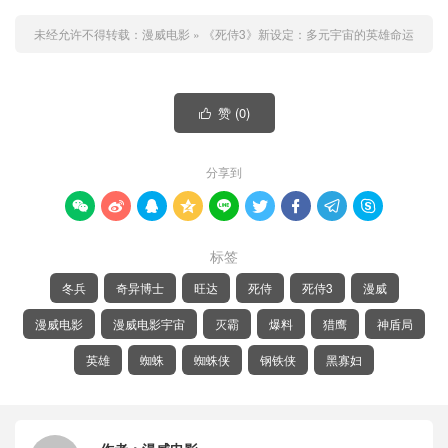
未经允许不得转载：
漫威电影
»
《死侍3》新设定：多元宇宙的英雄命运
赞 (
0
)

分享到









标签
冬兵
奇异博士
旺达
死侍
死侍3
漫威
漫威电影
漫威电影宇宙
灭霸
爆料
猎鹰
神盾局
英雄
蜘蛛
蜘蛛侠
钢铁侠
黑寡妇