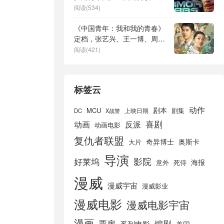
队》，漫威已选定新的扮演者
阅读(534)
《中国青年：我和我的青春》
定档，张艺兴、王一博、周冬
雨领衔主演
阅读(421)
标签云
动作
剧本
MCU
剧集
DC
X战警
上映日期
喜剧
动画
反派
动画电影
复仇者联盟
奇异博士
奥斯卡
大片
导演
好莱坞
影院
海报
死侍
意外
漫威
漫威宇宙
漫威影业
漫威电影
漫威电影宇宙
漫画
票房
编剧
系列电影