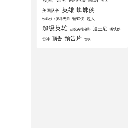
美国
英雄
蜘蛛侠
美国队长
蝙蝠侠
超人
蜘蛛侠：英雄无归
超级英雄
迪士尼
钢铁侠
超级英雄电影
预告片
预告
雷神
首映