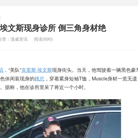
文
里斯·埃文斯现身诊所 倒三角身材绝
分类：
漫威资讯
阅读(690)
矶
，“美队”
克里斯·埃文斯
现身街头。当天，他驾驶着一辆黑色豪
色休闲装现身的
桃总
，穿着紧身短袖T恤，Muscle身材一览无
。据称，他在诊所里呆了将近一个小时。