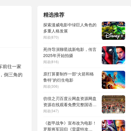
精选推荐
探索漫威电影中绿巨人角色的
多重人格发展
阅读(870)
死侍导演聊星战新电影，传言
2025年开始拍摄
阅读(816)
车前往一家
原打算要制作一部“火箭和格
遗，倒三角的
鲁特”的衍生电影
阅读(306)
彷徨之刃百度云网盘资源网盘
资源在线观看免费完整国语
2021高清(手机版)
阅读(347)
《盔甲战争》宣布改为电影！
罗斯将军回归《雷霆特攻