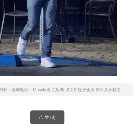
转载：
漫威电影
»
Muscle桃!克里斯·埃文斯现身诊所 倒三角身材绝
赞 (
0
)
