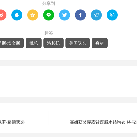
分享到








标签
里斯·埃文斯
桃总
洛杉矶
美国队长
身材
保罗·路德获选
寡姐获奖穿露背西服水钻胸衣 将与