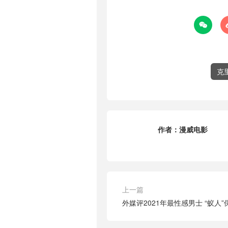

克
作者：
漫威电影
上一篇
外媒评2021年最性感男士 “蚁人”