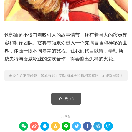
这部新剧不仅有着吸引人的故事情节，还有着强大的演员阵
容和制作团队。它将带领观众进入一个充满冒险和神秘的世
界，体验一段不同寻常的旅程。让我们拭目以待，泰勒·斯
威夫特与漫威影业的这次合作，将会擦出怎样的火花。
未经允许不得转载：
漫威电影
»
泰勒·斯威夫特搭档黑寡妇，加盟漫威啦！
赞 (
0
)

分享到








