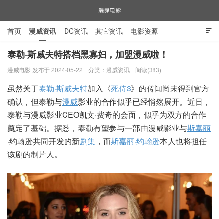
首页
漫威资讯
DC资讯
其它资讯
电影资源

电视剧资源
漫威图片
泰勒·斯威夫特搭档黑寡妇，加盟漫威啦！
漫威电影 发布于 2024-05-22
分类：
漫威资讯
阅读(383)
漫威电影
虽然关于
泰勒·斯威夫特
加入《
死侍3
》的传闻尚未得到官方
确认，但泰勒与
漫威
影业的合作似乎已经悄然展开。近日，
泰勒与漫威影业CEO凯文·费奇的会面，似乎为双方的合作
奠定了基础。据悉，泰勒有望参与一部由漫威影业与
斯嘉丽
·约翰逊共同开发的新
剧集
，而
斯嘉丽·约翰逊
本人也将担任
该剧的制片人。