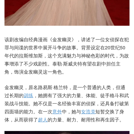
该剧改编自经典漫画《金发幽灵》，讲述了一位女侦探在犯
罪与间谍的世界中展开斗争的故事。背景设定在20世纪50
年代的拉斯维加斯，这个充满魅力与神秘色彩的时代，为故
事增添了不少戏剧性。泰勒·斯威夫特有望在剧中担任主
角，饰演金发幽灵这一角色。
金发幽灵，原名路易斯·格兰特，是一个普通的人类，但通
过长期的
训练
，她拥有了强大的力量、体能、徒手格斗和武
装战斗技能。她不仅是一名经验丰富的侦探，还具备打破第
四面墙的能力。在一次
意外
中，她与
女浩克
短暂交换了身
体，从而获得了
超人
的力量、耐力、耐用性和再生因子。