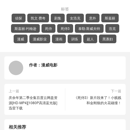
标签
侦探
凯文·费奇
剧集
女浩克
意外
斯嘉丽
斯嘉丽·约翰逊
死侍
死侍3
泰勒·斯威夫特
浩克
漫威
漫威影业
漫画
训练
超人
黑寡妇
作者：
漫威电影
上一篇
下一篇
庆余年第二季全集百度云网盘资
《死侍3》新片段来了！小贱贱
源[HD-MP4][1080P高清蓝光版]
和金刚狼的火花碰撞！
迅雷下载
相关推荐