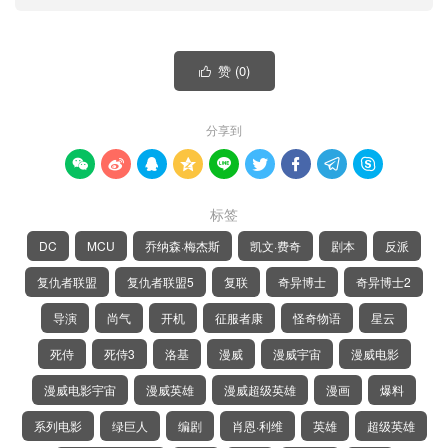
赞 (
0
)

分享到









标签
DC
MCU
乔纳森·梅杰斯
凯文·费奇
剧本
反派
复仇者联盟
复仇者联盟5
复联
奇异博士
奇异博士2
导演
尚气
开机
征服者康
怪奇物语
星云
死侍
死侍3
洛基
漫威
漫威宇宙
漫威电影
漫威电影宇宙
漫威英雄
漫威超级英雄
漫画
爆料
系列电影
绿巨人
编剧
肖恩·利维
英雄
超级英雄