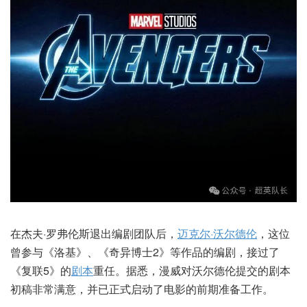
在杰夫·罗弗伦斯退出编剧团队后，
迈克尔·沃尔德伦
，这位
曾参与《洛基》、《奇异博士2》等作品的编剧，接过了
《复联5》的
剧本
重任。据悉，漫威对沃尔德伦提交的剧本
初稿非常满意，并已正式启动了电影的前期准备工作。