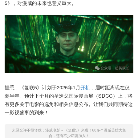
5》，对漫威的未来也意义重大。
据悉，《复联5》计划于2025年1月
开机
，届时距离现在仅
剩半年。预计下个月的圣迭戈国际漫画展（SDCC）上，将
有更多关于电影的选角和相关信息公布。让我们共同期待这
一影视盛事的到来！
未经允许不得转载：
漫威电影
»
《复联5》来啦！60多个漫威英雄大集
合，还有不少坏蛋加入！