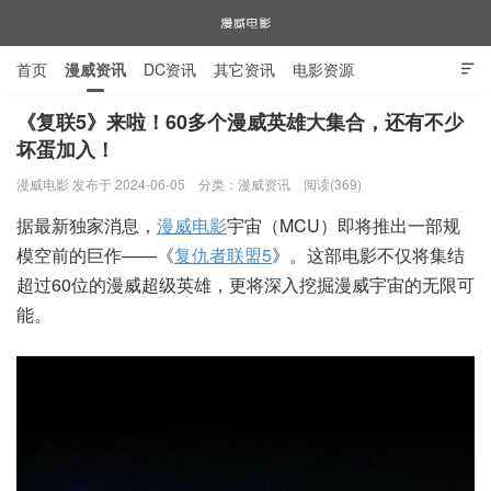
首页
漫威资讯
DC资讯
其它资讯
电影资源

电视剧资源
漫威图片
《复联5》来啦！60多个漫威英雄大集合，还有不少
坏蛋加入！
漫威电影
漫威电影 发布于 2024-06-05
分类：
漫威资讯
阅读(369)
据最新独家消息，
漫威电影
宇宙（MCU）即将推出一部规
模空前的巨作——《
复仇者联盟5
》。这部电影不仅将集结
超过60位的漫威超级英雄，更将深入挖掘漫威宇宙的无限可
能。