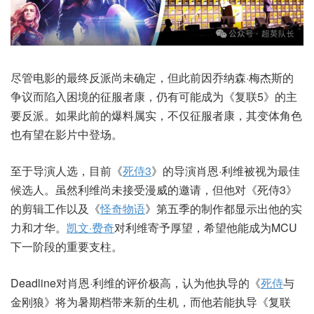
尽管电影的最终反派尚未确定，但此前因乔纳森·梅杰斯的
争议而陷入困境的征服者康，仍有可能成为《复联5》的主
要反派。如果此前的爆料属实，不仅征服者康，其变体角色
也有望在影片中登场。
至于导演人选，目前《
死侍3
》的导演肖恩·利维被视为最佳
候选人。虽然利维尚未接受漫威的邀请，但他对《死侍3》
的剪辑工作以及《
怪奇物语
》第五季的制作都显示出他的实
力和才华。
凯文·费奇
对利维寄予厚望，希望他能成为MCU
下一阶段的重要支柱。
Deadline对肖恩·利维的评价极高，认为他执导的《
死侍
与
金刚狼》将为暑期档带来新的生机，而他若能执导《复联