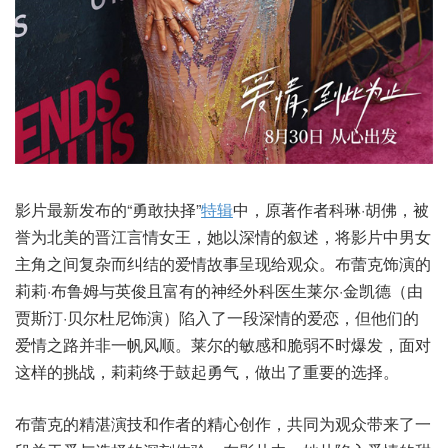
影片最新发布的“勇敢抉择”
特辑
中，原著作者科琳·胡佛，被
誉为北美的晋江言情女王，她以深情的叙述，将影片中男女
主角之间复杂而纠结的爱情故事呈现给观众。布蕾克饰演的
莉莉·布鲁姆与英俊且富有的神经外科医生莱尔·金凯德（由
贾斯汀·贝尔杜尼饰演）陷入了一段深情的爱恋，但他们的
爱情之路并非一帆风顺。莱尔的敏感和脆弱不时爆发，面对
这样的挑战，莉莉终于鼓起勇气，做出了重要的选择。
布蕾克的精湛演技和作者的精心创作，共同为观众带来了一