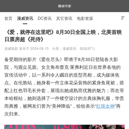
首页
漫威资讯
DC资讯
其它资讯
电影资源

电视剧资源
漫威图片
《爱，就停在这里吧》8月30日全国上映，北美首映
日票房超《死侍》
漫威电影
漫威电影 发布于 2024-08-15
分类：
漫威资讯
阅读(871)
备受期待的影片《爱在尽头》即将于8月30日登陆各大影
院，与观众见面。女主角布蕾克·莱弗利近日在世界各地的
宣传活动中，以一系列令人瞩目的造型亮相，成为媒体焦
点。在伦敦站，她身着一件立体花朵装饰的紧身鱼尾裙，搭
配上红色羽毛长外套，展现出她成熟而优雅的魅力；而在哥
本哈根站，她则选择了一件镂空设计的古典抹胸礼服，华贵
而典雅，被网友们誉为“美神降临”，纷纷表示“
红毯
女神
”再
次归来。