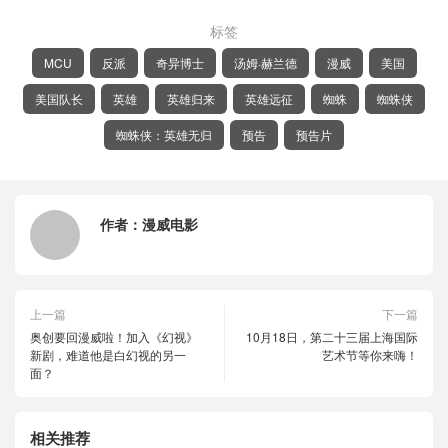
标签
MCU
反派
奇异博士
汤姆·赫兰德
漫威
美国
美国队长
英雄
英雄归来
英雄远征
蜘蛛
蜘蛛侠
蜘蛛侠：英雄无归
预告
预告片
作者：
漫威电影
上一篇
下一篇
奥创要回漫威啦！加入《幻视》
10月18日，第二十三届上海国际
新剧，难道他是白幻视的另一
艺术节等你来嗨！
面？
相关推荐