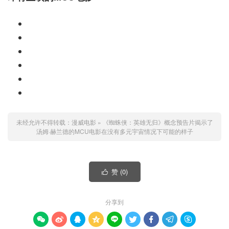
未经允许不得转载：
漫威电影
»
《蜘蛛侠：英雄无归》概念预告片揭示了
汤姆·赫兰德的MCU电影在没有多元宇宙情况下可能的样子
赞 (
0
)

分享到








