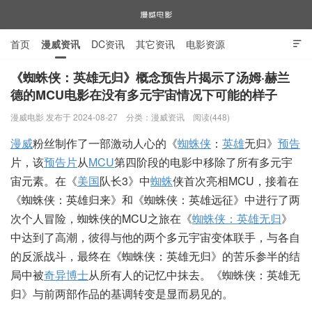
首页
漫威资讯
DC资讯
其它资讯
电影资源

电视剧资源
漫威图片
《蜘蛛侠：英雄无归》概念预告片揭示了汤姆·赫兰
德的MCU电影在没有多元宇宙情况下可能的样子
漫威电影
漫威电影 发布于 2024-08-27
分类：
漫威资讯
阅读(448)
漫威
粉丝制作了一部激动人心的《
蜘蛛侠
：
英雄
无归》
预告
片，该
预告片
从
MCU
第四阶段的电影中移除了所有多元宇
宙元素。在《
美国
队长3》中
蜘蛛
侠首次亮相MCU，接着在
《蜘蛛侠：英雄归来》和《蜘蛛侠：英雄远征》中进行了两
次个人冒险，蜘蛛侠的MCU之旅在《
蜘蛛侠：英雄无归
》
中达到了高潮，彼得与他的两个多元宇宙变体联手，与各自
的反派战斗，最终在《蜘蛛侠：英雄无归》的苦乐参半的结
局中被
奇异博士
从所有人的记忆中抹去。《蜘蛛侠：英雄无
归》与前两部作品的基调转变是显而易见的。