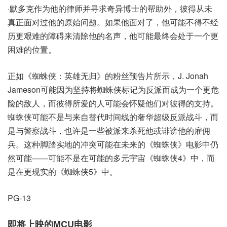
·默多克作为他的律师并寻求奇异博士的帮助外，彼得从未
真正面对过他的原始问题。如果他面对了，他可能不得不经
历更艰难的障碍来清除他的名声，他可能最终会处于一个更
困难的位置。
正如《蜘蛛侠：英雄无归》的粉丝预告片所示，J. Jonah
Jameson可能因为坚持将蜘蛛侠标记为反派而成为一个更危
险的敌人，而彼得所爱的人可能会怀疑他们对彼得的支持。
蜘蛛侠可能不是与来自替代时间线的奢华超级反派战斗，而
是与警察战斗，也许是一些被派来杀死他或诽谤他的雇佣
兵。这种脚踏实地的冲突可能在未来的《蜘蛛侠》电影中仍
然可能——可能不是在可能的多元宇宙《蜘蛛侠4》中，而
是在更现实的《蜘蛛侠5》中。
PG-13
即将上映的MCU电影