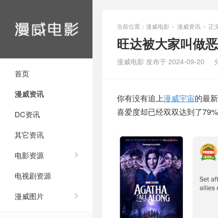
当前位置：
漫威电影
漫威资讯
正
>
>
旺达被大家叫做恶
漫威电影 发布于 2024-09-20
首页
漫威资讯
你有没有追上
漫威宇宙
的最新
喜爱度却已经双双达到了79
DC资讯
其它资讯
电影资源
电视剧资源
漫威图片