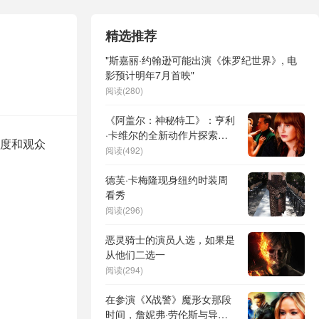
精选推荐
"斯嘉丽·约翰逊可能出演《侏罗纪世界》, 电
影预计明年7月首映"
阅读(280)
《阿盖尔：神秘特工》：亨利
·卡维尔的全新动作片探索多
度和观众
元观影模式
阅读(492)
德芙·卡梅隆现身纽约时装周
看秀
阅读(296)
恶灵骑士的演员人选，如果是
从他们二选一
阅读(294)
在参演《X战警》魔形女那段
时间，詹妮弗·劳伦斯与导演