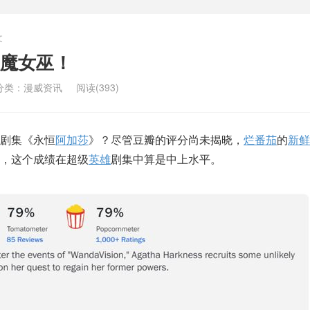
文
魔女巫！
分类：
漫威资讯
阅读(393)
剧集《永恒
阿加莎
》？尽管豆瓣的评分尚未揭晓，
烂番茄
的
新鲜
%，这个成绩在超级
英雄
剧集中算是中上水平。