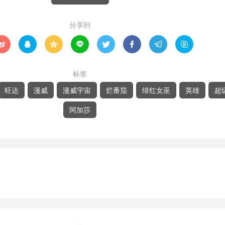
分享到








标签
旺达
漫威
漫威宇宙
烂番茄
绯红女巫
英雄
超
阿加莎