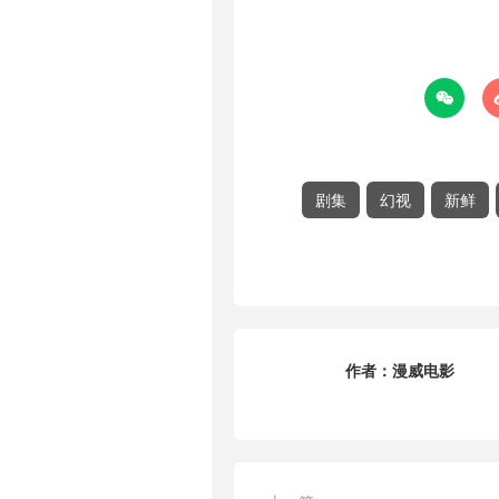

剧集
幻视
新鲜
作者：
漫威电影