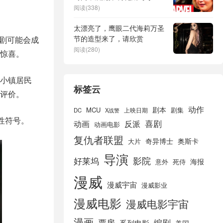
合作得并不愉快
阅读(338)
太漂亮了，鹰眼二代海莉万圣
节的造型来了，请欣赏
部剧可能会成
阅读(280)
惊喜。
小镇居民
标签云
评价。
动作
剧本
MCU
剧集
DC
X战警
上映日期
性符号。
喜剧
动画
反派
动画电影
复仇者联盟
奇异博士
奥斯卡
大片
导演
好莱坞
影院
海报
死侍
意外
漫威
漫威宇宙
漫威影业
漫威电影
漫威电影宇宙
漫画
票房
编剧
系列电影