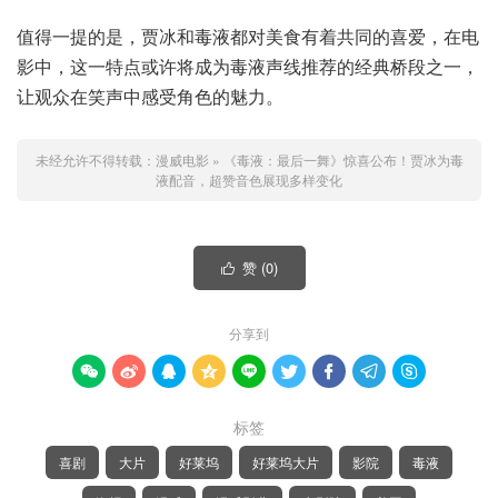
值得一提的是，贾冰和毒液都对美食有着共同的喜爱，在电
影中，这一特点或许将成为毒液声线推荐的经典桥段之一，
让观众在笑声中感受角色的魅力。
未经允许不得转载：
漫威电影
»
《毒液：最后一舞》惊喜公布！贾冰为毒
液配音，超赞音色展现多样变化
赞 (
0
)

分享到









标签
喜剧
大片
好莱坞
好莱坞大片
影院
毒液