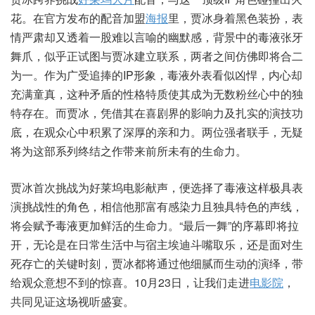
花。在官方发布的配音加盟
海报
里，贾冰身着黑色装扮，表
情严肃却又透着一股难以言喻的幽默感，背景中的毒液张牙
舞爪，似乎正试图与贾冰建立联系，两者之间仿佛即将合二
为一。作为广受追捧的IP形象，毒液外表看似凶悍，内心却
充满童真，这种矛盾的性格特质使其成为无数粉丝心中的独
特存在。而贾冰，凭借其在喜剧界的影响力及扎实的演技功
底，在观众心中积累了深厚的亲和力。两位强者联手，无疑
将为这部系列终结之作带来前所未有的生命力。
贾冰首次挑战为好莱坞电影献声，便选择了毒液这样极具表
演挑战性的角色，相信他那富有感染力且独具特色的声线，
将会赋予毒液更加鲜活的生命力。“最后一舞”的序幕即将拉
开，无论是在日常生活中与宿主埃迪斗嘴取乐，还是面对生
死存亡的关键时刻，贾冰都将通过他细腻而生动的演绎，带
给观众意想不到的惊喜。10月23日，让我们走进
电影院
，
共同见证这场视听盛宴。