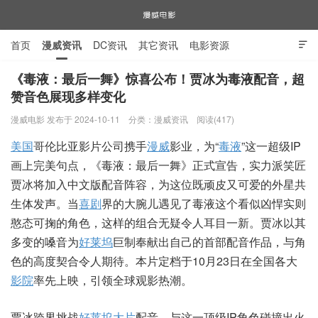
首页
漫威资讯
DC资讯
其它资讯
电影资源

电视剧资源
漫威图片
《毒液：最后一舞》惊喜公布！贾冰为毒液配音，超
赞音色展现多样变化
漫威电影
漫威电影 发布于 2024-10-11
分类：
漫威资讯
阅读(417)
美国
哥伦比亚影片公司携手
漫威
影业，为“
毒液
”这一超级IP
画上完美句点，《毒液：最后一舞》正式宣告，实力派笑匠
贾冰将加入中文版配音阵容，为这位既顽皮又可爱的外星共
生体发声。当
喜剧
界的大腕儿遇见了毒液这个看似凶悍实则
憨态可掬的角色，这样的组合无疑令人耳目一新。贾冰以其
多变的嗓音为
好莱坞
巨制奉献出自己的首部配音作品，与角
色的高度契合令人期待。本片定档于10月23日在全国各大
影院
率先上映，引领全球观影热潮。
贾冰跨界挑战
好莱坞大片
配音，与这一顶级IP角色碰撞出火