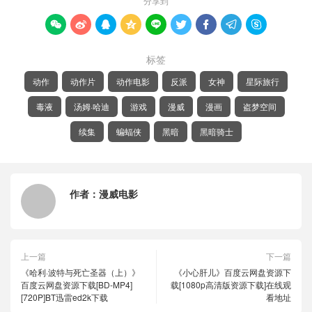
分享到









标签
动作
动作片
动作电影
反派
女神
星际旅行
毒液
汤姆·哈迪
游戏
漫威
漫画
盗梦空间
续集
蝙蝠侠
黑暗
黑暗骑士
作者：
漫威电影
上一篇
下一篇
《哈利·波特与死亡圣器（上）》
《小心肝儿》百度云网盘资源下
百度云网盘资源下载[BD-MP4]
载[1080p高清版资源下载]在线观
[720P]BT迅雷ed2k下载
看地址