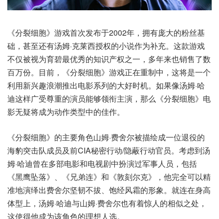
《分裂细胞》游戏首次发布于2002年，拥有庞大的粉丝基
础，甚至还有汤姆·克莱西授权的小说作为补充。这款游戏
不仅被视为育碧最优秀的知识产权之一，多年来也销售了数
百万份。目前，《分裂细胞》游戏正在重制中，这将是一个
利用新兴趣浪潮推出电影系列的大好时机。如果像汤姆·哈
迪这样广受尊重的演员能够领衔主演，那么《分裂细胞》电
影无疑将成为动作类型中的佳作。
《分裂细胞》的主要角色山姆·费舍尔被描绘成一位退役的
海豹突击队成员及前CIA秘密行动/隐蔽行动官员。考虑到汤
姆·哈迪曾在多部电影和电视剧中扮演过军事人员，包括
《黑鹰坠落》、《兄弟连》和《敦刻尔克》，他完全可以精
准地演绎出费舍尔坚韧不拔、饱经风霜的形象。就连在身高
体型上，汤姆·哈迪与山姆·费舍尔也有着惊人的相似之处，
这使得他成为该角色的理想人选。