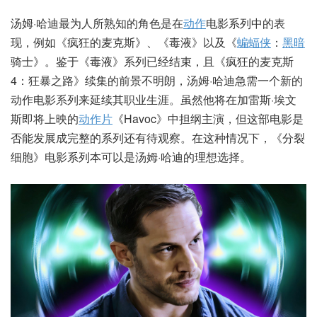
汤姆·哈迪最为人所熟知的角色是在
动作
电影系列中的表
现，例如《疯狂的麦克斯》、《毒液》以及《
蝙蝠侠
：
黑暗
骑士》。鉴于《毒液》系列已经结束，且《疯狂的麦克斯
4：狂暴之路》续集的前景不明朗，汤姆·哈迪急需一个新的
动作电影系列来延续其职业生涯。虽然他将在加雷斯·埃文
斯即将上映的
动作片
《Havoc》中担纲主演，但这部电影是
否能发展成完整的系列还有待观察。在这种情况下，《分裂
细胞》电影系列本可以是汤姆·哈迪的理想选择。