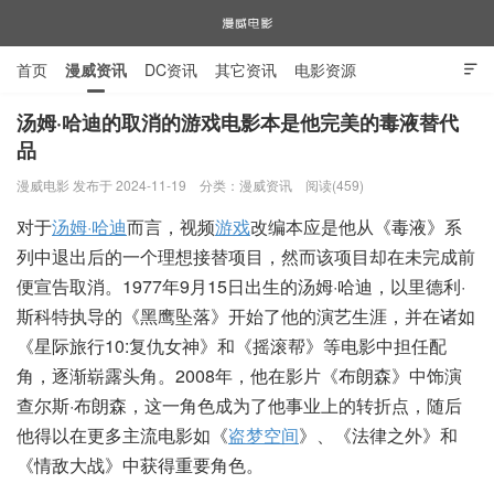
首页
漫威资讯
DC资讯
其它资讯
电影资源

电视剧资源
漫威图片
汤姆·哈迪的取消的游戏电影本是他完美的毒液替代
品
漫威电影
漫威电影 发布于 2024-11-19
分类：
漫威资讯
阅读(459)
对于
汤姆·哈迪
而言，视频
游戏
改编本应是他从《毒液》系
列中退出后的一个理想接替项目，然而该项目却在未完成前
便宣告取消。1977年9月15日出生的汤姆·哈迪，以里德利·
斯科特执导的《黑鹰坠落》开始了他的演艺生涯，并在诸如
《星际旅行10:复仇女神》和《摇滚帮》等电影中担任配
角，逐渐崭露头角。2008年，他在影片《布朗森》中饰演
查尔斯·布朗森，这一角色成为了他事业上的转折点，随后
他得以在更多主流电影如《
盗梦空间
》、《法律之外》和
《情敌大战》中获得重要角色。