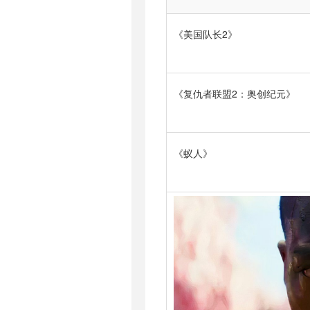
《美国队长2》
《复仇者联盟2：奥创纪元》
《蚁人》