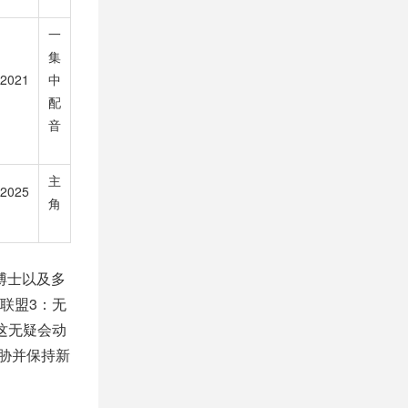
一
集
2021
中
配
音
主
2025
角
博士以及多
联盟3：无
这无疑会动
胁并保持新