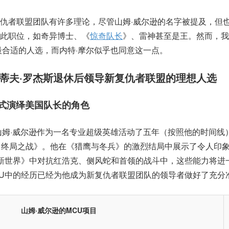
仇者联盟团队有许多理论，尽管山姆·威尔逊的名字被提及，但
此职位，如奇异博士、《
惊奇队长
》、雷神甚至是王。然而，我
最合适的人选，而内特·摩尔似乎也同意这一点。
史蒂夫·罗杰斯退休后领导新复仇者联盟的理想人选
方式演绎美国队长的角色
山姆·威尔逊作为一名专业超级英雄活动了五年（按照他的时间线
：终局之战》。他在《猎鹰与冬兵》的激烈结局中展示了令人印
新世界》中对抗红浩克、侧风蛇和首领的战斗中，这些能力将进
CU中的经历已经为他成为新复仇者联盟团队的领导者做好了充分
山姆·威尔逊的MCU项目