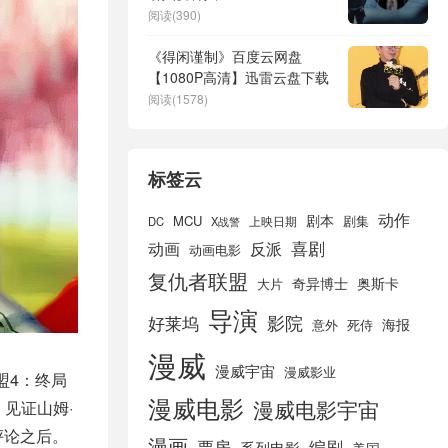
阅读(390)
《得闲谨制》百度云网盘
【1080P高清】迅雷云盘下载
阅读(1578)
标签云
动作
剧本
MCU
剧集
DC
X战警
上映日期
喜剧
动画
反派
动画电影
复仇者联盟
奇异博士
奥斯卡
大片
导演
好莱坞
影院
海报
死侍
意外
漫威
漫威宇宙
漫威影业
盟4：终局
漫威电影
漫威电影宇宙
见证山姆·
评论之后。
漫画
票房
编剧
系列电影