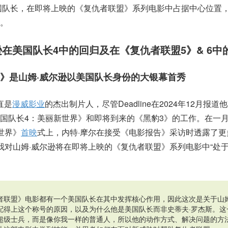
国队长，在即将上映的《复仇者联盟》系列电影中占据中心位置
。
逊在美国队长4中的回归及在《复仇者联盟5》& 6中
界》是山姆·威尔逊以美国队长身份的大银幕首秀
直是
漫威影业
的杰出制片人，尽管Deadline在2024年12月报道
国队长4：美丽新世界》和即将到来的《黑豹3》的工作。在一
世界》
首映
式上，内特·摩尔在接受《电影报告》采访时透露了更
我对山姆·威尔逊将在即将上映的《复仇者联盟》系列电影中“处于
者联盟》电影都有一个美国队长在其中发挥核心作用，因此这次是关于山姆
配得上这个称号的原因，以及为什么他是美国队长而非史蒂夫·罗杰斯。这
超级士兵，而是像你我一样的普通人，所以他的动作方式、解决问题的方