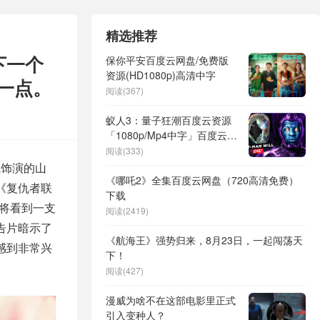
精选推荐
下一个
保你平安百度云网盘/免费版
资源(HD1080p)高清中字
一点。
阅读(367)
蚁人3：量子狂潮百度云资源
「1080p/Mp4中字」百度云网
盘更新/下载
阅读(333)
凯饰演的山
《哪吒2》全集百度云网盘（720高清免费）
《复仇者联
下载
将看到一支
阅读(2419)
告片暗示了
《航海王》强势归来，8月23日，一起闯荡天
感到非常兴
下！
阅读(427)
漫威为啥不在这部电影里正式
引入变种人？