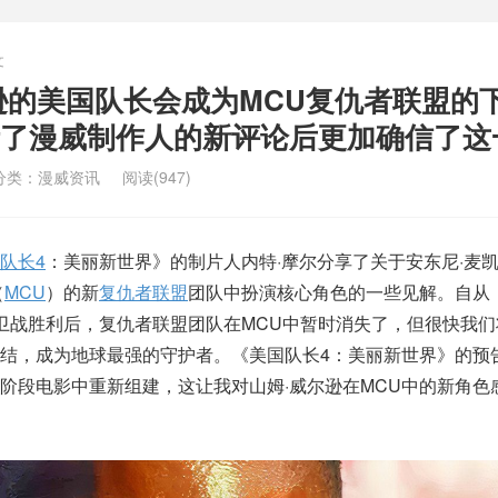
文
逊的美国队长会成为MCU复仇者联盟的
了漫威制作人的新评论后更加确信了这
分类：
漫威资讯
阅读(947)
队长4
：美丽新世界》的制片人内特·摩尔分享了关于安东尼·麦
（
MCU
）的新
复仇者联盟
团队中扮演核心角色的一些见解。自从
卫战胜利后，复仇者联盟团队在MCU中暂时消失了，但很快我们
结，成为地球最强的守护者。《美国队长4：美丽新世界》的预
阶段电影中重新组建，这让我对山姆·威尔逊在MCU中的新角色