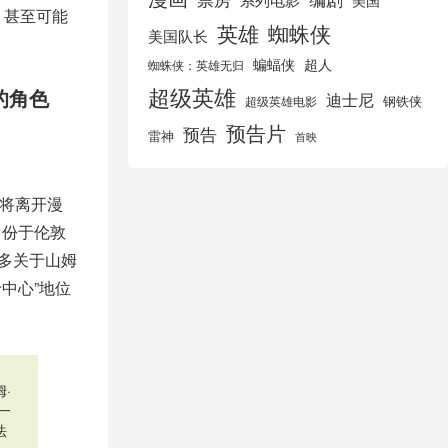
美国
，甚至可能
英雄
蜘蛛侠
美国队长
蝙蝠侠
超人
蜘蛛侠：英雄无归
超级英雄
的角色
迪士尼
钢铁侠
超级英雄电影
预告片
预告
雷神
首映
他将离开漫
月份于伦敦
多关于山姆
中心”地位
·
一
法