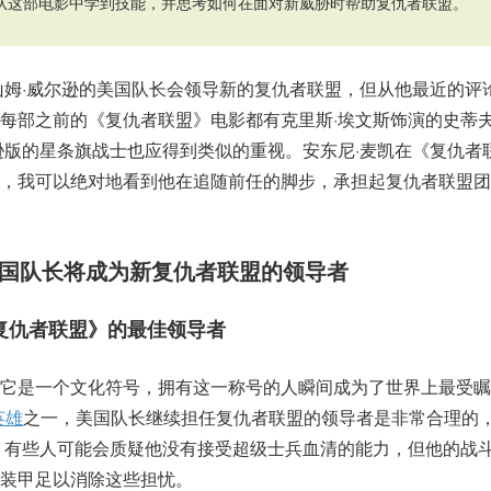
从这部电影中学到技能，并思考如何在面对新威胁时帮助复仇者联盟。
山姆·威尔逊的美国队长会领导新的复仇者联盟，但从他最近的评
每部之前的《复仇者联盟》电影都有克里斯·埃文斯饰演的史蒂夫
逊版的星条旗战士也应得到类似的重视。安东尼·麦凯在《复仇者
布，我可以绝对地看到他在追随前任的脚步，承担起复仇者联盟团
美国队长将成为新复仇者联盟的领导者
复仇者联盟》的最佳领导者
，它是一个文化符号，拥有这一称号的人瞬间成为了世界上最受瞩
英雄
之一，美国队长继续担任复仇者联盟的领导者是非常合理的
。有些人可能会质疑他没有接受超级士兵血清的能力，但他的战
装甲足以消除这些担忧。