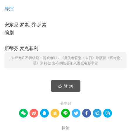
导演
安东尼·罗素, 乔·罗素
编剧
斯蒂芬·麦克菲利
未经允许不得转载：
漫威电影
»
《复仇者联盟：末日》导演谈《怪奇物
语》米莉·波比·布朗能否加入漫威电影宇宙
赞 (
0
)

分享到









标签