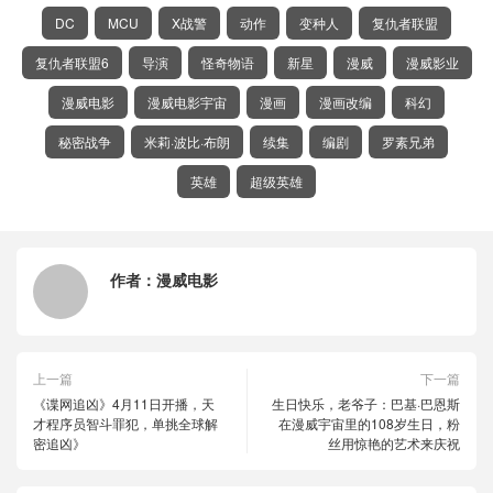
DC
MCU
X战警
动作
变种人
复仇者联盟
复仇者联盟6
导演
怪奇物语
新星
漫威
漫威影业
漫威电影
漫威电影宇宙
漫画
漫画改编
科幻
秘密战争
米莉·波比·布朗
续集
编剧
罗素兄弟
英雄
超级英雄
作者：
漫威电影
上一篇
下一篇
《谍网追凶》4月11日开播，天
生日快乐，老爷子：巴基·巴恩斯
才程序员智斗罪犯，单挑全球解
在漫威宇宙里的108岁生日，粉
密追凶》
丝用惊艳的艺术来庆祝