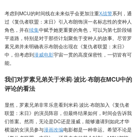
考虑到MCU的时间线在未来似乎会更加注重
X战警
系列，通
过《复仇者联盟：末日》引入布朗饰演一名标志性的变种人
角色，并在
续集
中赋予她更重要的角色，可以为第七阶段铺
平道路，特别是对于那些计划聚焦于变种人的故事。尽管罗
素兄弟并未明确表示布朗会出现在《复仇者联盟：末日》
中，但考虑到
漫威电影
宇宙一贯的高度保密性，一切皆有可
能。
我们对罗素兄弟关于米莉·波比·布朗在MCU中的
评论的看法
显然，罗素兄弟非常乐意看到米莉·波比·布朗加入《复仇者
联盟：末日》的演员阵容，但最终结果如何，时间会告诉我
们答案。然而，无论是DC还是漫威，能够邀请到如此才华
横溢的女演员参与
漫画改编
电影都是一种幸运。希望不论是