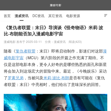
首页
漫威资讯
DC资讯
其它资讯
电影资源

电视剧资源
漫威图片
《复仇者联盟：末日》导演谈《怪奇物语》米莉·波
比·布朗能否加入漫威电影宇宙
漫威电影
漫威电影 发布于 2025-03-11
分类：
漫威资讯
阅读(423)
随着《
复仇者联盟
：末日》即将启动制作，影迷们对这部
漫
威电影宇宙
（MCU）第六阶段的开篇之作充满了期待。不
仅是这部电影本身，更令人好奇的是哪些熟悉的面孔和新星
将会加入到这场宏大的冒险中来。最近，《今晚娱乐》采访
了
罗素兄弟
，当被问及
米莉·波比·布朗
是否有可能在《复仇
者联盟：末日》中亮相时，他们给出了意味深长的回答。