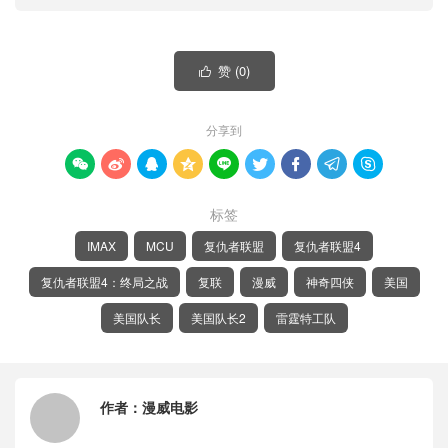
赞 (
0
)

分享到









标签
IMAX
MCU
复仇者联盟
复仇者联盟4
复仇者联盟4：终局之战
复联
漫威
神奇四侠
美国
美国队长
美国队长2
雷霆特工队
作者：
漫威电影