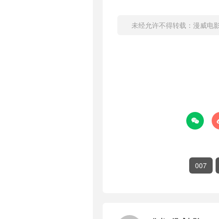
未经允许不得转载：
漫威电

007