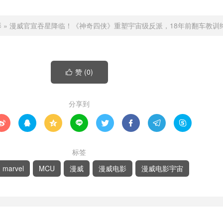
影
»
漫威官宣吞星降临！《神奇四侠》重塑宇宙级反派，18年前翻车教训
赞 (
0
)

分享到








标签
marvel
MCU
漫威
漫威电影
漫威电影宇宙