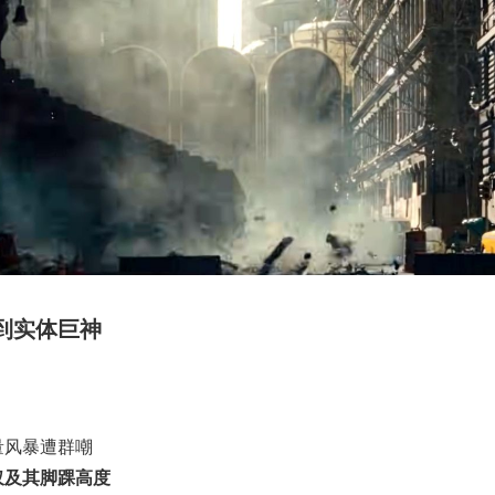
到实体巨神
能量风暴遭群嘲
仅及其脚踝高度