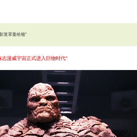
影笼罩曼哈顿"
标志漫威宇宙正式进入巨物时代"