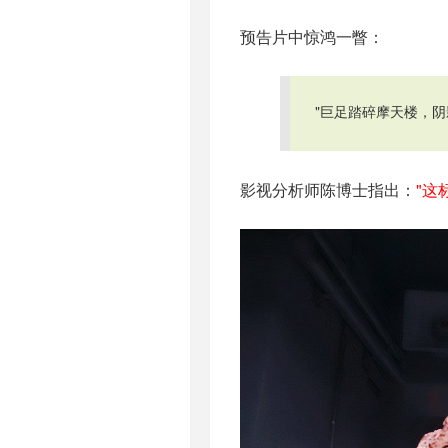
预告片中惊鸿一瞥：
"巨足踏碎摩天楼，阴
影视分析师陈博士指出：
"这