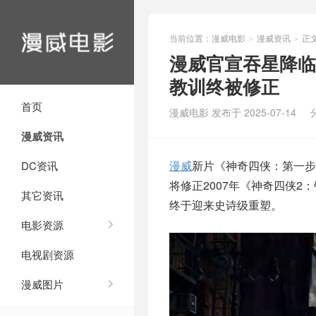
当前位置：
漫威电影
漫威资讯
正
>
>
漫威官宣吞星降临
教训终被修正
首页
漫威电影 发布于 2025-07-14
漫威资讯
漫威
新片《神奇四侠：第一步
DC资讯
将修正2007年《神奇四侠
其它资讯
终于迎来史诗级重塑。
电影资源
电视剧资源
漫威图片