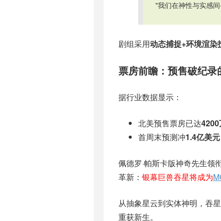
"我们在神性与实感
剧组采用
动态捕捉+环境渲染
票房前瞻：预售破纪录
据行业数据显示：
北美预售票房已达
420
首周末预测冲
1.4亿美元
佩德罗·帕斯卡版神奇先生领
革新：
银幕巨兽吞星将成为
M
从抽象星云到实体神明，吞
重获新生。