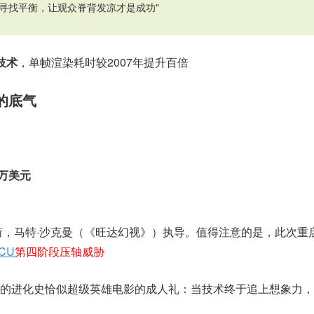
间寻找平衡，让观众脊背发凉才是成功"
技术
，单帧渲染耗时较2007年提升百倍
的底气
0万美元
衔，马特·沙克曼（《旺达幻视》）执导。值得注意的是，此次重
CU
第四阶段压轴威胁
星的进化史恰似超级英雄电影的成人礼：当技术终于追上想象力，