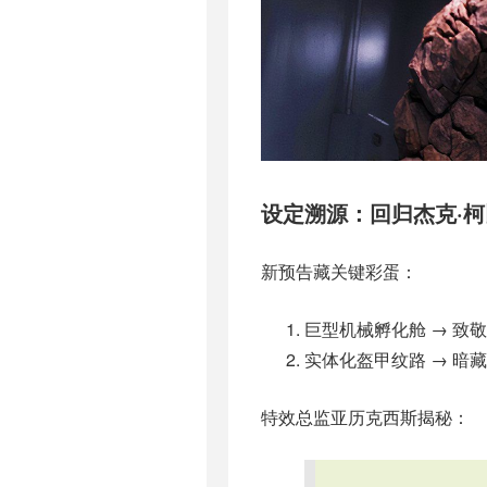
设定溯源：回归杰克·
新预告藏关键彩蛋：
巨型机械孵化舱 → 致
实体化盔甲纹路 → 暗
特效总监亚历克西斯揭秘：