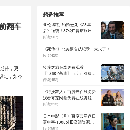
精选推荐
前翻车
亚伦·泰勒-约翰逊凭《28年
后》逆袭！87%烂番茄碾压漫
威滑铁卢
阅读(507)
《死侍3》北美预售破纪录，太火了！
阅读(420)
铃芽之旅在线免费观看
期待，更
【1280P高清】百度云网盘资
设定，如今
源下载
阅读(452)
《特技狂人》百度云在线免费
观看夸克网盘免费在线资源下
载
阅读(313)
日本电影《月》百度云网盘日
语中字/1080pHD高清资源在
线观看
阅读(591)