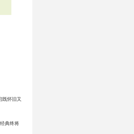
启既怀旧又
经典终将