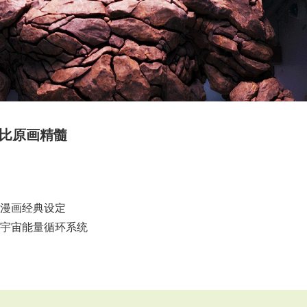
柯比原画精髓
敬漫画经典设定
藏宇宙能量循环系统