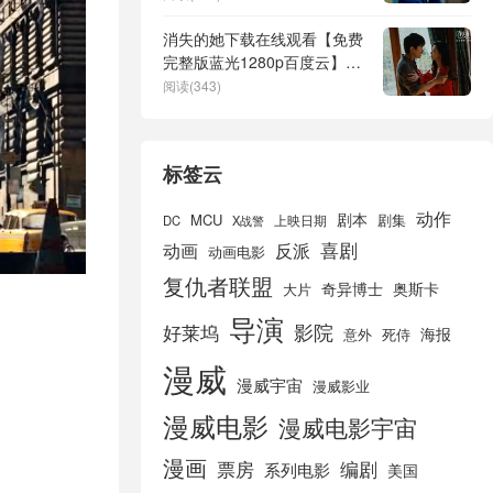
消失的她下载在线观看【免费
完整版蓝光1280p百度云】网
盘资源
阅读(343)
标签云
动作
剧本
MCU
剧集
DC
X战警
上映日期
喜剧
动画
反派
动画电影
复仇者联盟
奇异博士
奥斯卡
大片
导演
好莱坞
影院
海报
死侍
意外
漫威
漫威宇宙
漫威影业
漫威电影
漫威电影宇宙
漫画
票房
编剧
系列电影
美国