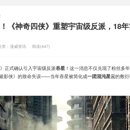
文
！《神奇四侠》重塑宇宙级反派，18年
分类：
漫威资讯
阅读(447)
》正式确认引入宇宙级反派
吞星
！这一消息不仅兑现了粉丝多年
2：银影侠》的致命失误——当年吞星被简化成
一团混沌星云
的敷衍