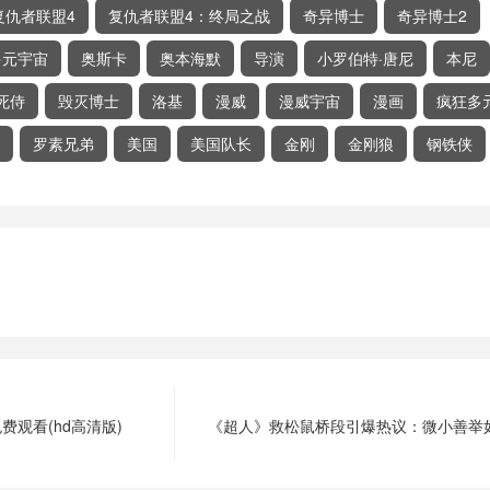
复仇者联盟4
复仇者联盟4：终局之战
奇异博士
奇异博士2
多元宇宙
奥斯卡
奥本海默
导演
小罗伯特·唐尼
本尼
死侍
毁灭博士
洛基
漫威
漫威宇宙
漫画
疯狂多
罗素兄弟
美国
美国队长
金刚
金刚狼
钢铁侠
观看(hd高清版)
《超人》救松鼠桥段引爆热议：微小善举