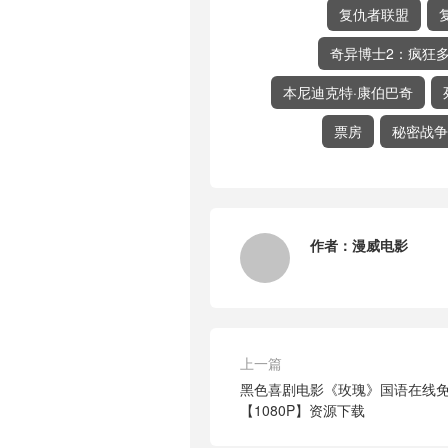
复仇者联盟
奇异博士2：疯狂
本尼迪克特·康伯巴奇
票房
秘密战争
作者：
漫威电影
上一篇
黑色喜剧电影《玫瑰》国语在线免费
【1080P】资源下载