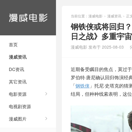
当前位置：
漫威电影
漫威资讯
正
>
>
钢铁侠或将回归？
日之战》多重宇宙
首页
漫威电影 发布于 2025-08-03
漫威资讯
近期备受瞩目的焦点，莫过于2
DC资讯
罗伯特·唐尼确认回归饰演经
其它资讯
「
钢铁侠
」托尼·史塔克的猜
结局，但种种线索表明，这位
电影资源
电视剧资源
漫威图片