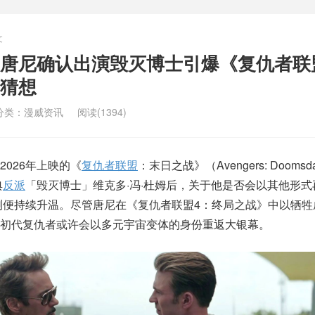
文
唐尼确认出演毁灭博士引爆《复仇者联
猜想
分类：
漫威资讯
阅读(1394)
026年上映的《
复仇者联盟
：末日之战》（Avengers: Dooms
典
反派
「毁灭博士」维克多·冯·杜姆后，关于他是否会以其他形式
测便持续升温。尽管唐尼在《复仇者联盟4：终局之战》中以牺牲
初代复仇者或许会以多元宇宙变体的身份重返大银幕。