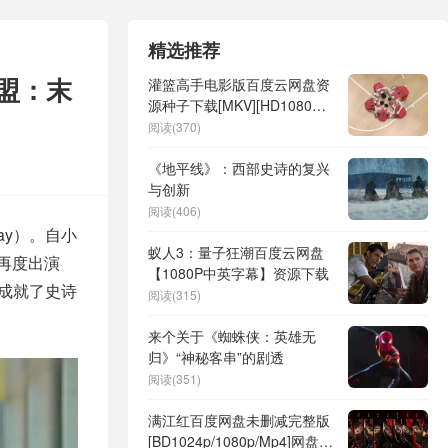
精选推荐
盟：末
灌篮高手电影版百度云网盘资
源种子下载[MKV][HD1080p
高清日语中字]
阅读(370)
《地平线》：西部史诗的复兴
与创新
阅读(406)
day）。自小
蚁人3：量子狂潮百度云网盘
再度出演
【1080P中英字幕】资源下载
成就了史诗
阅读(315)
来个关于《蜘蛛侠：英雄无
归》“神秘客串”的剧透
阅读(351)
满江红百度网盘未删减完整版
[BD1024p/1080p/Mp4]网盘资