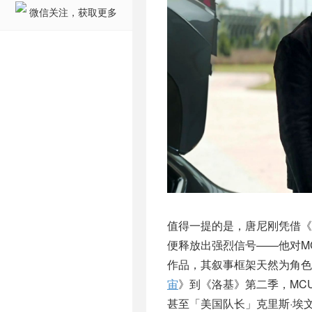
微信关注，获取更多
值得一提的是，唐尼刚凭借《
便释放出强烈信号——他对M
作品，其叙事框架天然为角色
宙
》到《洛基》第二季，MC
甚至「美国队长」克里斯·埃