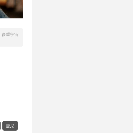
》多重宇宙
唐尼