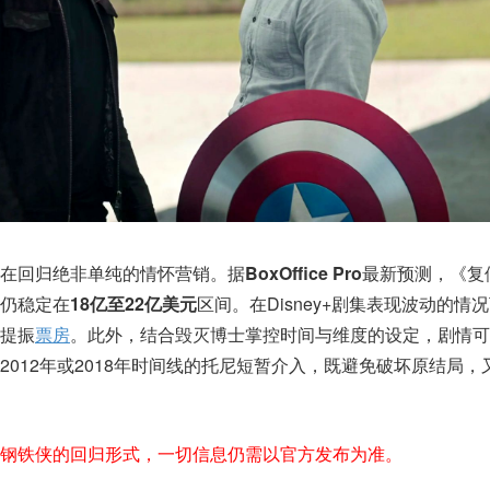
在回归绝非单纯的情怀营销。据
BoxOffice Pro
最新预测，《复
仍稳定在
18亿至22亿美元
区间。在Disney+剧集表现波动的情
提振
票房
。此外，结合毁灭博士掌控时间与维度的设定，剧情可
012年或2018年时间线的托尼短暂介入，既避免破坏原结局，
钢铁侠的回归形式，一切信息仍需以官方发布为准。