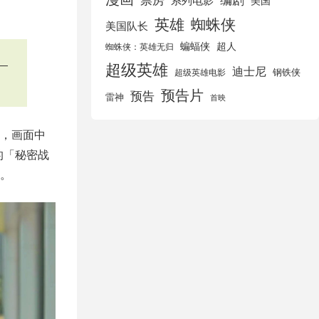
美国
英雄
蜘蛛侠
美国队长
蝙蝠侠
超人
蜘蛛侠：英雄无归
—
超级英雄
迪士尼
钢铁侠
超级英雄电影
预告片
预告
雷神
首映
，画面中
的「秘密战
。