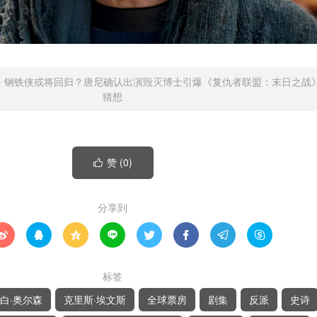
»
钢铁侠或将回归？唐尼确认出演毁灭博士引爆《复仇者联盟：末日之战
猜想
赞 (
0
)

分享到








标签
白·奥尔森
克里斯·埃文斯
全球票房
剧集
反派
史诗