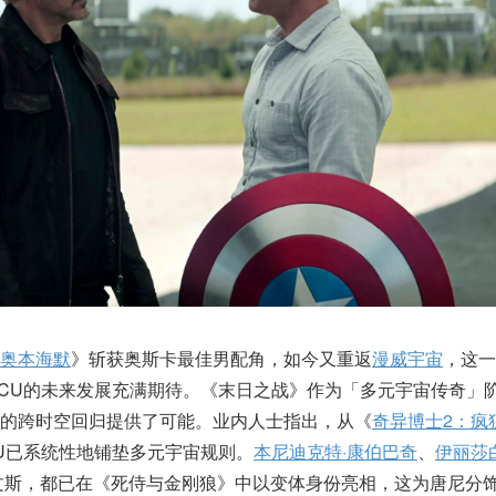
奥本海默
》斩获奥斯卡最佳男配角，如今又重返
漫威宇宙
，这一
CU的未来发展充满期待。《末日之战》作为「多元宇宙传奇」
的跨时空回归提供了可能。业内人士指出，从《
奇异博士2：疯
U已系统性地铺垫多元宇宙规则。
本尼迪克特·康伯巴奇
、
伊丽莎
文斯，都已在《死侍与金刚狼》中以变体身份亮相，这为唐尼分