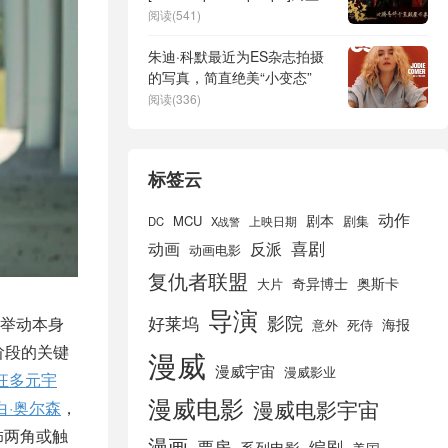
源下载
阅读(541)
朱迪·科默最近为ES杂志拍摄
的写真，简直绝美“小变态”
阅读(336)
标签云
动作
剧本
MCU
剧集
DC
X战警
上映日期
喜剧
动画
反派
动画电影
复仇者联盟
奇异博士
奥斯卡
大片
导演
好莱坞
影院
举动本身
海报
死侍
意外
阶段的关键
漫威
漫威宇宙
漫威影业
狂多元宇
漫威电影
漫威电影宇宙
白·奥尔森
，
饰两角或触
漫画
票房
编剧
系列电影