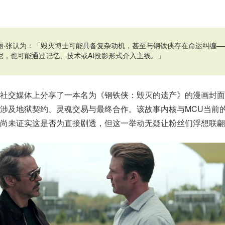
丽·张认为：「毁灭博士可能具备复杂动机，甚至与钢铁侠存在命运纠缠—
尼，也可能通过记忆、技术或AI投影形式介入主线。」
在社交媒体上分享了一本名为《钢铁侠：毁灭的遗产》的漫画封面
涉及地狱契约、灵魂交易与最终合作。该故事内核与MCU当前
尚未证实这是否为直接剧透，但这一举动无疑让粉丝们浮想联翩