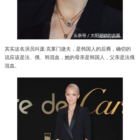
其实这名演员叫庞·克莱门捷夫，是韩国人的后裔，确切的
说应该是法、俄、韩混血，她的母亲是韩国人，父亲是法俄
混血。