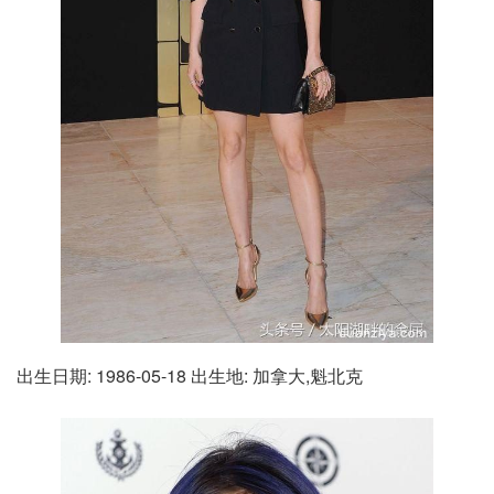
出生日期: 1986-05-18 出生地: 加拿大,魁北克