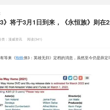
文
3》将于3月1日到来，《永恒族》则在
分类：
漫威资讯
阅读(341)
有等来《
蜘蛛
侠3：英雄无归》定档的消息，虽然至今仍是薛定