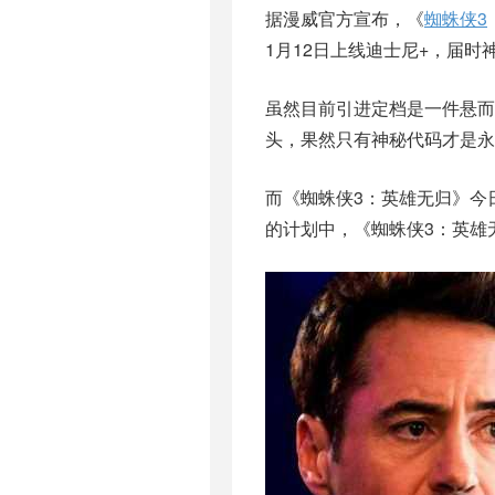
据漫威官方宣布，《
蜘蛛侠3
1月12日上线迪士尼+，届
虽然目前引进定档是一件悬
头，果然只有神秘代码才是永
而《蜘蛛侠3：英雄无归》今
的计划中，《蜘蛛侠3：英雄