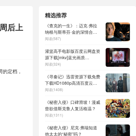
精选推荐
2周后上
《查克的一生》：迈克·弗拉
纳根与斯蒂芬·金的深情合
作，期待值爆棚
阅读(587)
灌篮高手电影版百度云网盘资
源下载[mkv]蓝光画质
[HD720p剧场版]
阅读(324)
谔的定档，
《寻秦记》迅雷资源下载免费
下载HD1080p高清百度云资
源下载
阅读(1408)
《秘密入侵》口碑滑坡！漫威
曾欲借斯克鲁人复活格温？
阅读(1311)
《秘密入侵》尼克·弗瑞知道
他太太的“秘密”吗？