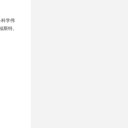
多科学伟
福斯特。