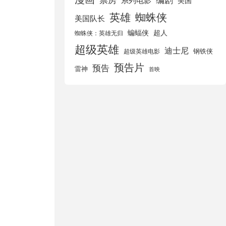
美国
英雄
蜘蛛侠
美国队长
蝙蝠侠
超人
蜘蛛侠：英雄无归
超级英雄
迪士尼
钢铁侠
超级英雄电影
预告片
预告
雷神
首映