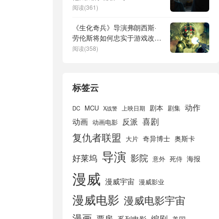
阅读(361)
《生化奇兵》导演弗朗西斯·
劳伦斯将如何忠实于游戏改编
电影的内容
阅读(358)
标签云
动作
剧本
MCU
剧集
DC
X战警
上映日期
喜剧
动画
反派
动画电影
复仇者联盟
奇异博士
奥斯卡
大片
导演
好莱坞
影院
海报
死侍
意外
漫威
漫威宇宙
漫威影业
漫威电影
漫威电影宇宙
漫画
票房
编剧
系列电影